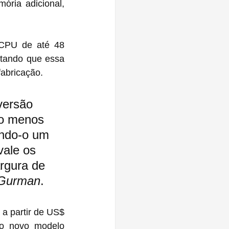
ria adicional, 
CPU de até 48 
tando que essa 
fabricação.
versão 
o menos 
ando-o um 
vale os 
rgura de 
Gurman
.
a partir de US$ 
o novo modelo 