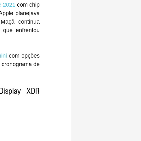
e 2021
 com chip 
Apple planejava 
açã continua 
que enfrentou 
ini
 com opções 
 cronograma de 
isplay XDR 