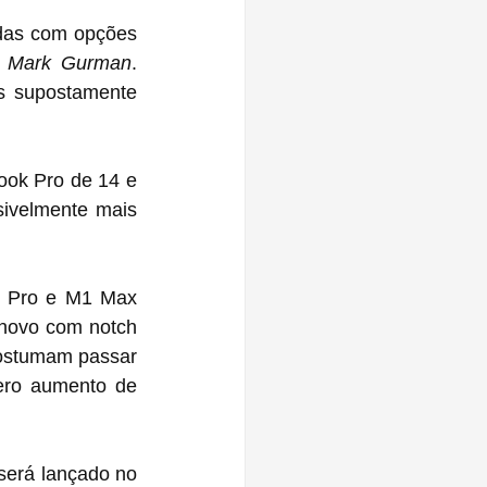
das com opções 
 
Mark Gurman
. 
s supostamente 
k Pro de 14 e 
ivelmente mais 
 Pro e M1 Max 
novo com notch 
ostumam passar 
ero aumento de 
será lançado no 