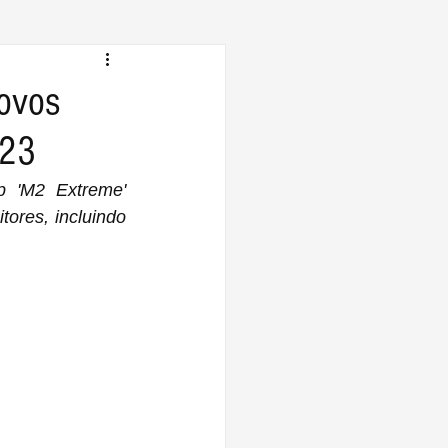
novos
023
 'M2 Extreme' 
res, incluindo 