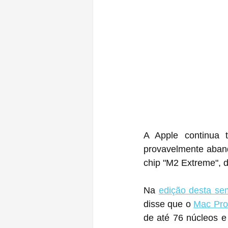
A Apple continua
provavelmente aband
chip "M2 Extreme", 
Na 
edição desta s
disse que o 
Mac Pro
de até 76 núcleos 