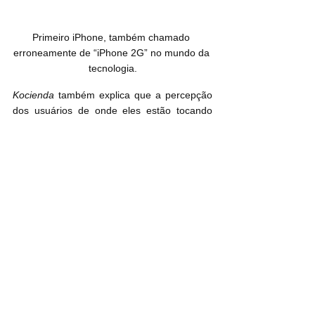
Primeiro iPhone, também chamado 
erroneamente de “iPhone 2G” no mundo da 
tecnologia.
Kocienda
 também explica que a percepção 
dos usuários de onde eles estão tocando 
com os dedos é diferente de onde o dedo 
está realmente tocando, e o sistema teve 
que estar preparado para isso.
Interessante, não?
Fonte: 9to5Mac
23/06/2022 - 19h29
Curiosidades
Sistemas Operacionais
Geral