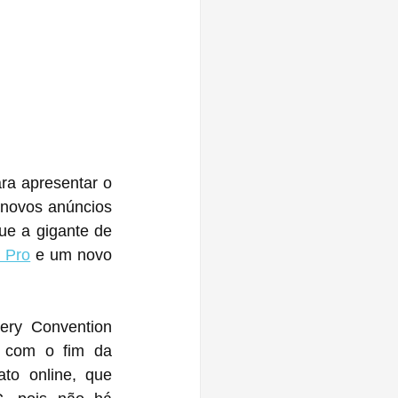
ra apresentar o 
novos anúncios 
ue a gigante de 
 Pro
 e um novo 
ry Convention 
 com o fim da 
o online, que 