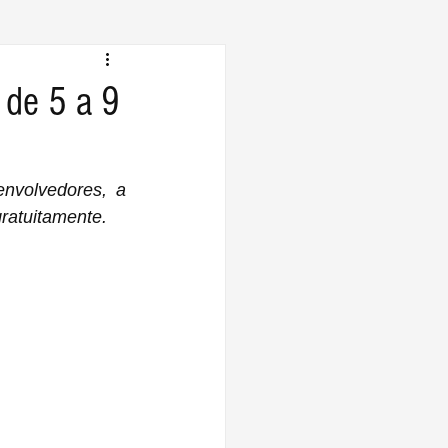
de 5 a 9
A Apple anunciou hoje que sua 34ª Conferência Anual Mundial de Desenvolvedores, a 
gratuitamente.