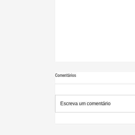
Comentários
Escreva um comentário
Novo Mac Pro com chip M2 Ultra terá
mesmo design do atual sem RAM
atualizável