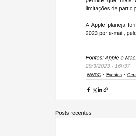
permite que mais 
limitações de partici
A Apple planeja forn
2023‌ por e-mail,
Fontes: Apple e Ma
29/3/2023 - 16h37
WWDC
Eventos
Gera
Posts recentes