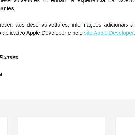
desenvolvedores obtenham a experiência da WWDC
pantes.
ecer, aos desenvolvedores, informações adicionais antes 
 pelo aplicativo Apple Developer e pelo 
site Apple Developer
.
cRumors
l