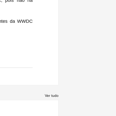
, pois não há 
da ‌WWDC 
Ver tudo