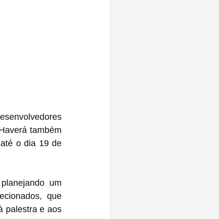
esenvolvedores 
 Haverá também 
até o dia 19 de 
Embora a ‌WWDC 2023‌ seja novamente realizada online, a Apple está planejando um 
ecionados, que 
 palestra e aos 