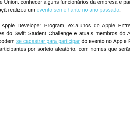
he Union, conhecer alguns funcionários da empresa e part
çã realizou um 
evento semelhante no ano passado
.
Apple Developer Program, ex-alunos do Apple Entre
es do Swift Student Challenge e atuais membros do A
 podem 
se cadastrar para participar
 do evento no ‌Apple Park‌. A empresa 
articipantes por sorteio aleatório, com nomes que serã
.