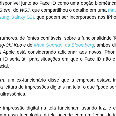
 disponível junto ao Face ID como uma opção biométrica
Stern
, do 
WSJ
, que compartilhou o detalhe em uma 
mat
sung Galaxy S21
 que podem ser incorporados aos iPho
rumores, de fontes confiáveis, sobre a funcionalidade To
ng-Chi Kuo
 e de 
Mark Gurman
, da 
Bloomberg
, ambos di
 Apple está considerando adicionar aos novos iPhon
 ID seria útil para situações em que o Face ID não é 
cial.
rn
, um ex-funcionário disse que a empresa estava t
 leitura de impressões digitais na tela, o que "pode ser
ultrassônica.
 impressão digital na tela funcionam usando luz, e 
am essa tecnologia, a tela acende com um ícone de imp