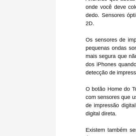
onde você deve col
dedo. Sensores ópt
2D.
Os sensores de impr
pequenas ondas son
mais segura que não
dos iPhones quando 
detecção de impressõ
O botão Home do Tou
com sensores que us
de impressão digita
digital direta.
Existem também sens