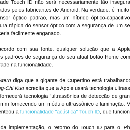
idade Touch ID não será necessariamente tão insegura
ados pelos fabricantes de Android. Na verdade, é muito
sor óptico padrão, mas um híbrido óptico-capacitivo
dura rápida do sensor óptico com a segurança de um sen
seria facilmente enganado.
acordo com sua fonte, qualquer solução que a Apple 
os padrões de segurança do seu atual botão Home com 
ade na funcionalidade.
Stern
 diga que a gigante de Cupertino está trabalhand
ng-Chi Kuo
 acredita que a Apple usará tecnologia ultrass
ornecerá tecnologia "ultrassônica de detecção de grand
m fornecendo um módulo ultrassônico e laminação. Va
nteou a 
funcionalidade "acústica" Touch ID
, que funcion
da implementação, o retorno do Touch ID para o iPh