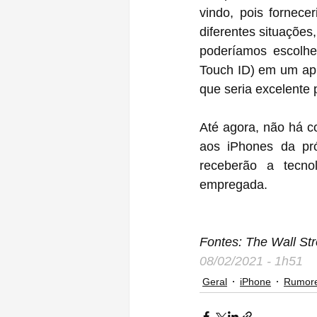
vindo, pois fornec
diferentes situações
poderíamos escolher
Touch ID) em um app
que seria excelente 
Até agora, não há c
aos iPhones da pr
receberão a tecno
empregada.
Fontes: The Wall St
08/02/2021 - 1h51
Geral
iPhone
Rumor