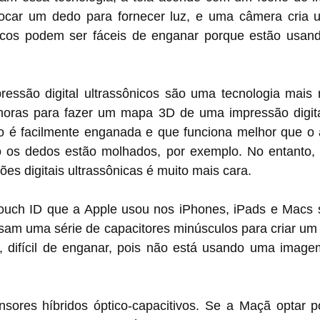
ocar um dedo para fornecer luz, e uma câmera cria 
icos podem ser fáceis de enganar porque estão usan
essão digital ultrassônicos são uma tecnologia mais 
oras para fazer um mapa 3D de uma impressão digita
 é facilmente enganada e que funciona melhor que o a
os dedos estão molhados, por exemplo. No entanto, a
es digitais ultrassônicas é muito mais cara.
ch ID que a Apple usou nos iPhones, iPads e Macs sã
am uma série de capacitores minúsculos para criar um
l, difícil de enganar, pois não está usando uma image
ores híbridos óptico-capacitivos. Se a Maçã optar p