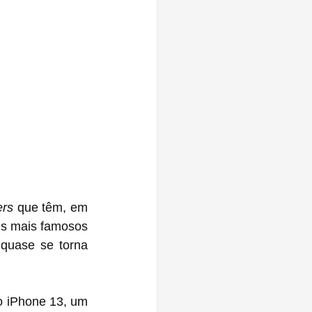
ers
 que têm, em 
is mais famosos 
 quase se torna 
o iPhone 13, um 