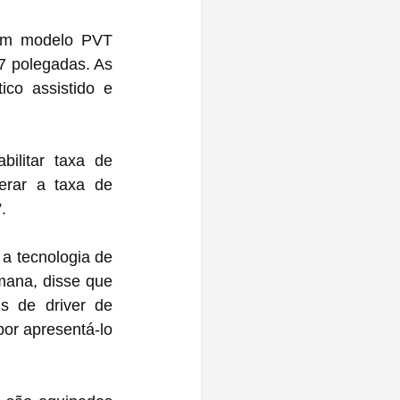
 um modelo PVT 
7 polegadas. As 
co assistido e 
ilitar taxa de 
erar a taxa de 
.
mana, disse que 
s de driver de 