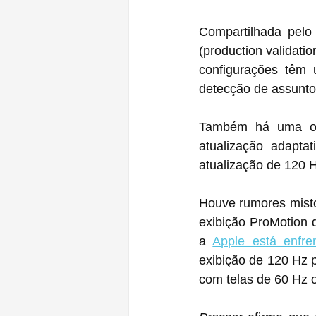
Compartilhada pelo 
(production validati
configurações têm u
detecção de assunto
Também há uma opçã
atualização adaptat
atualização de 120 H
Houve rumores mistos sobre se algun
exibição ProMotion d
a 
Apple está enfr
exibição de 120 Hz para o ‌iPhone 12‌ Pro, e então a empresa poderia o