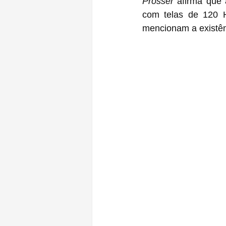
Prosser
 afirma que alguns dos 
com telas de 120 H
mencionam a existê