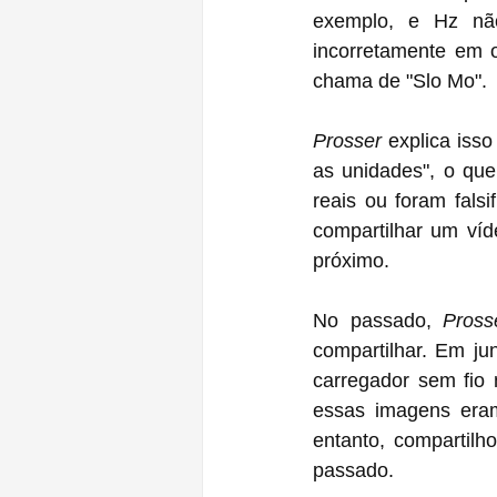
exemplo, e Hz não 
incorretamente em o
chama de "Slo Mo".
Prosser
 explica iss
as unidades", o que
reais ou foram falsi
compartilhar um vídeo do PVT do ‌iPhone 12‌ Pro c
próximo.
No passado, 
Pross
compartilhar. Em ju
carregador sem fio 
essas imagens eram
entanto, compartilh
passado.