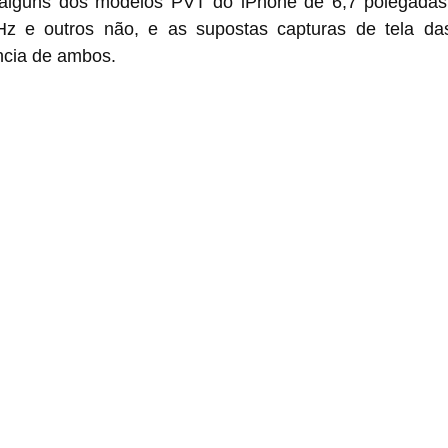
modelos PVT do ‌iPhone‌ de 6,7 polegadas são equipados 
z e outros não, e as supostas capturas de tela das
ncia de ambos.