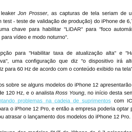
leaker 
Jon Prosser
, as capturas de tela seriam de
on test - teste de validação de produção) do iPhone de 6,
ma chave para habilitar "LiDAR" para "foco automáti
 para vídeo e modo noturno".
o para "Habilitar taxa de atualização alta" e "Hab
iva", uma configuração que diz "o dispositivo irá alt
z para 60 Hz de acordo com o conteúdo exibido na tela”
s modelos do ‌iPhone 12‌ apresentarão a tecnologia de 
e 120 Hz, e o analista 
Ross Young
, no início desta se
entando problemas na cadeia de suprimentos
 com IC
ptar por apresentá-lo 
com telas de 60 Hz ou atrasar o lançamento dos modelos do ‌iPhone 12‌ Pro.