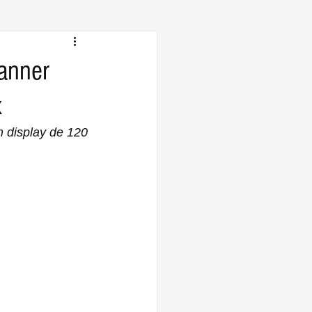
canner
x
display de 120 