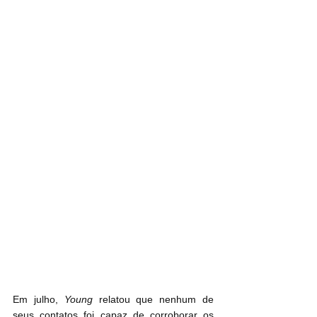
Em julho, 
Young
 relatou que nenhum de 
seus contatos foi capaz de corroborar os 