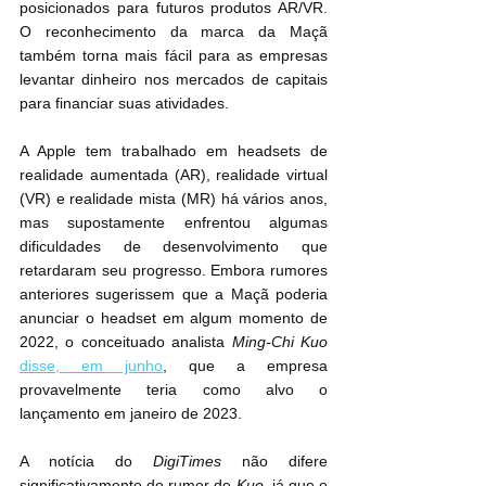
posicionados para futuros produtos AR/VR. 
O reconhecimento da marca da Maçã 
também torna mais fácil para as empresas 
levantar dinheiro nos mercados de capitais 
para financiar suas atividades.
A Apple tem trabalhado em headsets de 
realidade aumentada (AR), realidade virtual 
(VR) e realidade mista (MR) há vários anos, 
mas supostamente enfrentou algumas 
dificuldades de desenvolvimento que 
retardaram seu progresso. Embora rumores 
anteriores sugerissem que a Maçã poderia 
anunciar o headset em algum momento de 
2022, o conceituado analista 
Ming-Chi Kuo
disse, em junho
, que a empresa 
provavelmente teria como alvo o 
lançamento em janeiro de 2023.
A notícia do 
DigiTimes
 não difere 
significativamente do rumor de 
Kuo
, já que o 