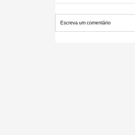
Escreva um comentário
68% dos usuários pretendem bloquear
o rastreamento de anúncios no iPhone
com o iOS 14.5