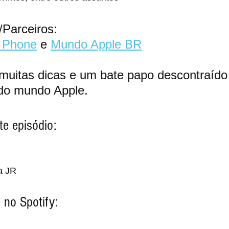
/Parceiros:
s Phone
 e 
Mundo Apple BR
uitas dicas e um bate papo descontraído
 do mundo Apple.
te episódio:
i
a JR
 no Spotify: