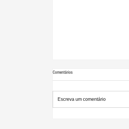
Comentários
Escreva um comentário
iOS 14.5 corrigirá bug para recalibrar
saúde da bateria da linha iPhone 11