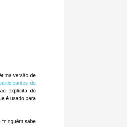
tima versão de 
participantes do 
o explícita do 
ue é usado para 
e "ninguém sabe 