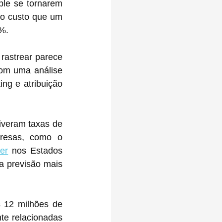
le se tornarem 
 o custo que um 
0%.
rastrear parece 
m uma análise 
ng e atribuição 
iveram taxas de 
resas, como o 
er
 nos Estados 
 previsão mais 
 12 milhões de 
e relacionadas 