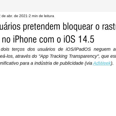
 de abr. de 2021
2 min de leitura
ários pretendem bloquear o ras
 no iPhone com o iOS 14.5
 dois terços dos usuários de iOS/iPadOS neguem ao
reá-los, através do "App Tracking Transparency", que e
ificativo para a indústria de publicidade (via 
AdWeek
).