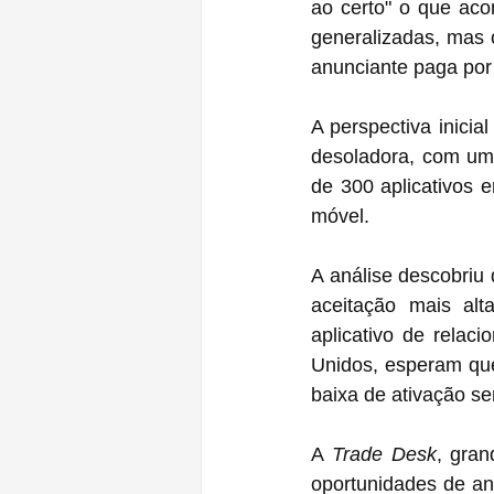
ao certo" o que aco
generalizadas, mas 
anunciante paga por
A perspectiva inici
desoladora, com um
de 300 aplicativos e
móvel.
A análise descobriu 
aceitação mais al
aplicativo de relac
Unidos, esperam que
baixa de ativação s
A 
Trade Desk
, gran
oportunidades de an