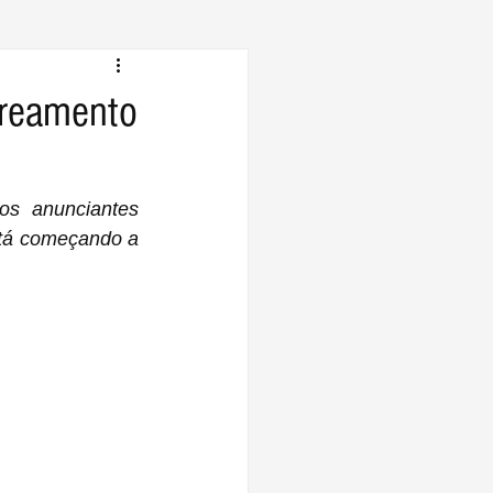
treamento
s anunciantes 
stá começando a 