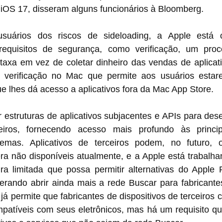
iOS 17, disseram alguns funcionários à Bloomberg.
suários dos riscos de sideloading, a Apple está c
equisitos de segurança, como verificação, um proce
taxa em vez de coletar dinheiro das vendas de aplicati
verificação no Mac que permite aos usuários estare
lhes dá acesso a aplicativos fora da Mac App Store.
r estruturas de aplicativos subjacentes e APIs para des
ceiros, fornecendo acesso mais profundo às princip
emas. Aplicativos de terceiros podem, no futuro, o
a não disponíveis atualmente, e a Apple está trabalhan
 limitada que possa permitir alternativas do Apple 
rando abrir ainda mais a rede Buscar para fabricantes
já permite que fabricantes de dispositivos de terceiros 
s eletrônicos‌, mas há um requisito que os impede de 