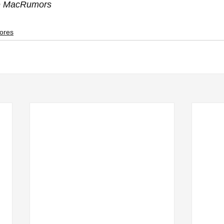
 e MacRumors
ores