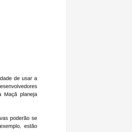
dade de usar a 
desenvolvedores 
 Maçã planeja 
ivas poderão se 
expandir para além da União Europeia (UE). Os Estados Unidos, por exemplo, estão 