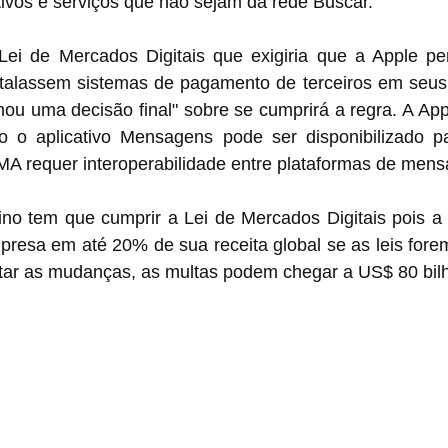
tivos e serviços que não sejam da rede Buscar.
i de Mercados Digitais que exigiria que a Apple per
talassem sistemas de pagamento de terceiros em seus ap
ou uma decisão final" sobre se cumprirá a regra. A App
 o aplicativo Mensagens pode ser disponibilizado pa
DMA requer interoperabilidade entre plataformas de men
ino tem que cumprir a Lei de Mercados Digitais pois a 
resa em até 20% de sua receita global se as leis forem
ar as mudanças, as multas podem chegar a US$ 80 bil