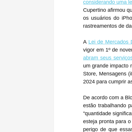
considerando uma le
Cupertino afirmou qu
os usuários do iPh
rastreamentos de da
A 
Lei de Mercados D
abram seus serviços
um grande impacto na
Store‌, Mensagens (iMessage), FaceTime, Siri e muito mais. A Apple tem até 6 de março de 
2024 para cumprir a
De acordo com a Blo
estão trabalhando p
"quantidade signific
esteja pronta para o
perigo de que essas