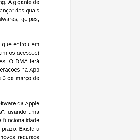
ng. A gigante de 
ança" das quais 
wares, golpes, 
, que entrou em 
vigor em 1º de novembro, exige que as empresas "gatekeeper" (que controlam os acessos) 
es. O DMA terá 
ões na ‌App 
ftware da Apple 
a”, usando uma 
 funcionalidade 
prazo. Existe o 
novos recursos 