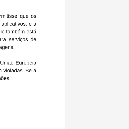
mitisse que os 
licativos, e a 
le também está 
ra serviços de 
sagens.
União Europeia 
 violadas. Se a 
hões.