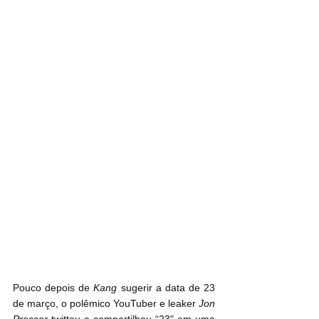
Pouco depois de 
Kang
 sugerir a data de 23 
de março, o polêmico YouTuber e leaker 
Jon 
Prosser
 twittou e compartilhou “23" em uma 