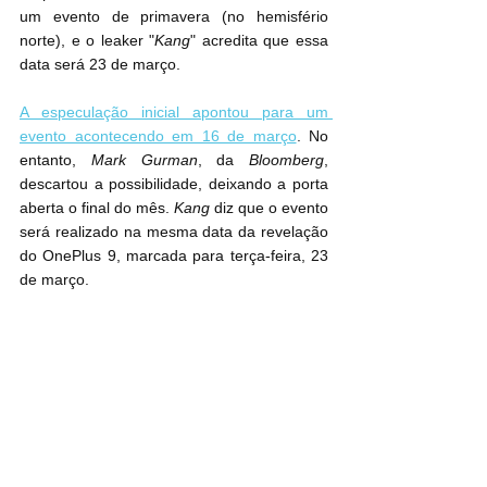
um evento de primavera (no hemisfério 
norte), e o leaker "
Kang
" acredita que essa 
data será 23 de março.
A especulação inicial apontou para um 
evento acontecendo em 16 de março
. No 
entanto, 
Mark Gurman
, da 
Bloomberg
, 
descartou a possibilidade, deixando a porta 
aberta o final do mês. 
Kang
 diz que o evento 
será realizado na mesma data da revelação 
do OnePlus 9, marcada para terça-feira, 23 
de março.