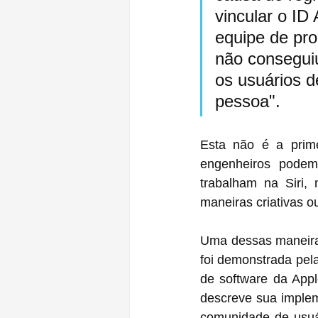
vincular o ID
equipe de pro
não conseguiu
os usuários d
pessoa".
Esta não é a prime
engenheiros podem 
trabalham 
maneiras criativas o
Uma dessas maneiras 
foi demonstrada pela
de software da Ap
descreve sua implem
comunidade de usuár