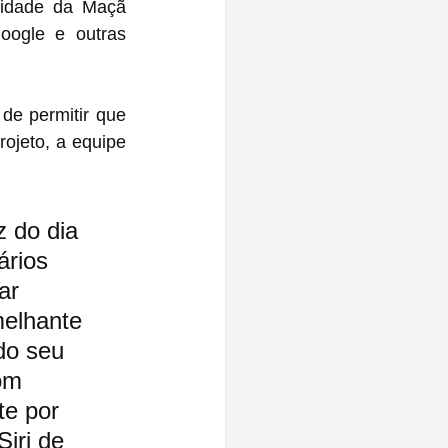
cidade da Maçã 
oogle e outras 
de permitir que 
 do dia 
ários 
ar 
melhante 
do seu 
om 
te por 
iri de 