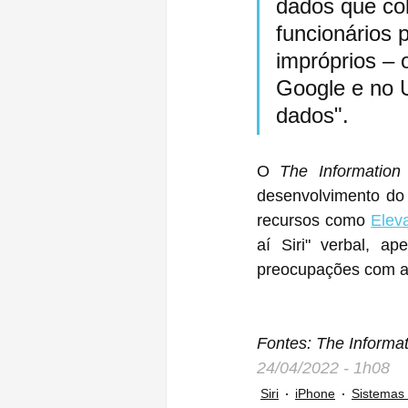
dados que col
funcionários 
impróprios – 
Google e no 
dados".
O 
The Information
desenvolvimento do 
recursos como 
Elev
aí ‌Siri‌" verbal, apenas levantando o pulso, enfrentaram uma reação inicial devido a 
preocupações com a 
Fontes: The Informa
24/04/2022 - 1h08
Siri
iPhone
Sistemas