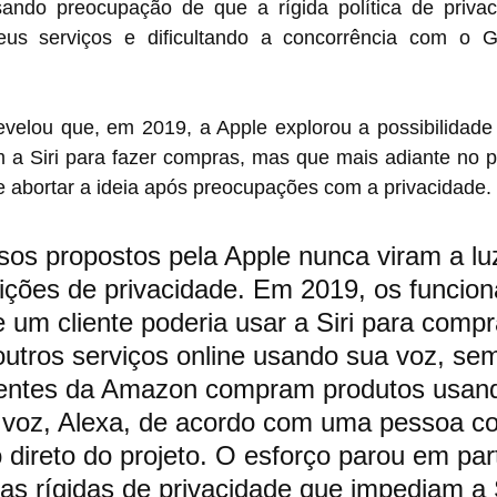
ando preocupação de que a rígida política de priva
eus serviços e dificultando a concorrência com o G
evelou que, em 2019, a Apple explorou a possibilidade 
to, a equipe 
e abortar a ideia após preocupações com a privacidade.
sos propostos pela Apple nunca viram a luz
rições de privacidade. Em 2019, os funcion
 um cliente poderia usar a Siri para compr
 outros serviços online usando sua voz, se
ientes da Amazon compram produtos usan
e voz, Alexa, de acordo com uma pessoa c
direto do projeto. O esforço parou em par
as rígidas de privacidade que impediam a S