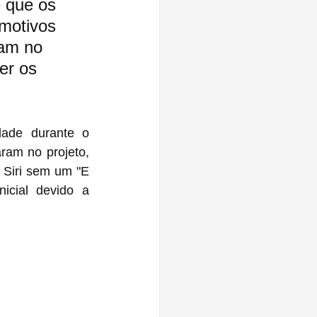
 que os 
motivos 
ram no 
er os 
ade durante o 
am no projeto, 
 