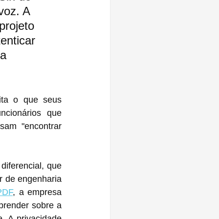
voz. A 
projeto 
enticar 
a 
ita o que seus 
cionários que 
sam "encontrar 
iferencial, que 
r de engenharia 
PDF
, a empresa 
render sobre a 
 A privacidade 