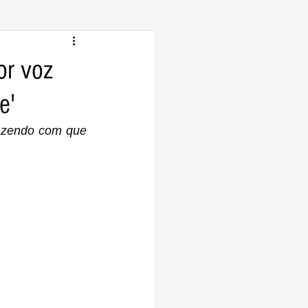
or voz
e'
azendo com que 