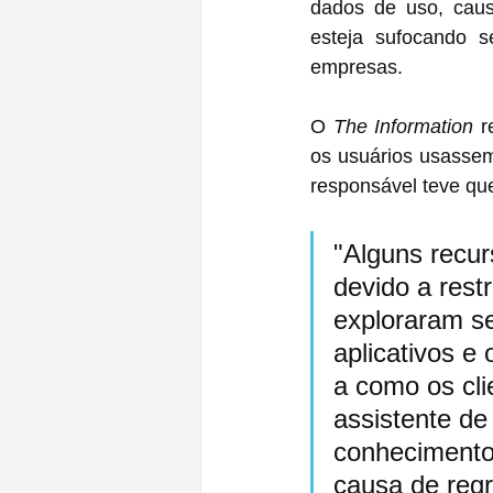
dados de uso, caus
esteja sufocando s
empresas.
O 
The Information
 r
os usuários usassem a ‌Siri‌ para fazer compras, mas que mais adiante no proje
responsável teve qu
"Alguns recur
devido a rest
exploraram se
aplicativos e
a como os cl
assistente d
conhecimento 
causa de regr