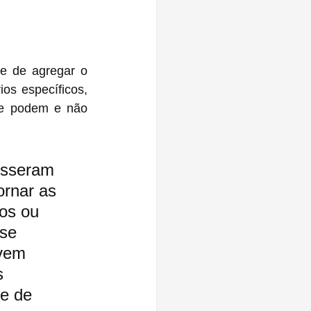
e de agregar o 
os específicos, 
e podem e não 
isseram 
ornar as 
dos ou 
se 
 vem 
s 
e de 