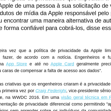
 Apple de uma pessoa à sua solicitação de 
dutos de mídia da Apple responsável pelo 
 encontrar uma maneira alternativa de aut
e forma confiável para cobrá-los, disse ess
ira vez que a política de privacidade da Apple lim
fazer, de acordo com a notícia. Engenheiros e fun
na ‌Siri‌, na 
App Store
 e até no 
Apple Card
 geralmente preci
u caras de compensar a falta de acesso aos dados".
criativas que os engenheiros criaram é a privacidade d
 primeira vez por 
Craig Federighi
, vice-presidente sênio
ple, na WWDC 2016. Em uma 
visão geral técnica em 
entação de privacidade diferencial como permitindo "ap
ios sem aprender sobre os indivíduos da comunidade.