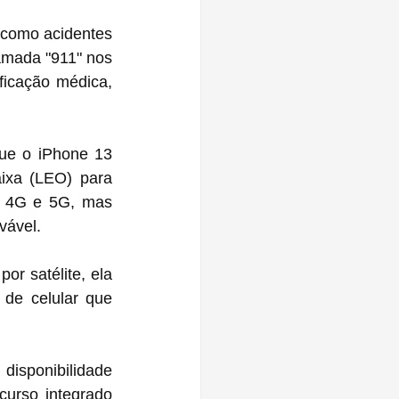
como acidentes 
amada "911" nos 
icação médica, 
que o iPhone 13 
aixa (LEO) para 
a 4G e 5G, mas 
vável.
r satélite, ela 
 de celular que 
isponibilidade 
urso integrado 