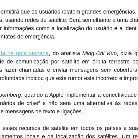
ermitirá que os usuários relatem grandes emergências, 
es, usando redes de satélite. Será semelhante a uma ch
 informações como a localização do usuário e a identif
ontatos de emergência.
cada há uma semana
, do analista 
Ming-Chi Kuo
, dizia 
dade de comunicação por satélite em órbita terrestre b
ios fazer chamadas e enviar mensagens sem cobertur
ofundada indicou que este rumor está incorreto e impro
oomberg
, quando a Apple implementar a conectividade po
cenários de crise" e não será uma alternativa às redes
de mensagens de texto e ligações.
esses recursos de satélite em todos os países e sua d
amentos locais e da localização dos satélites. Um rec