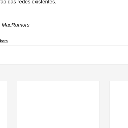
ão das redes existentes.
 e MacRumors
kers