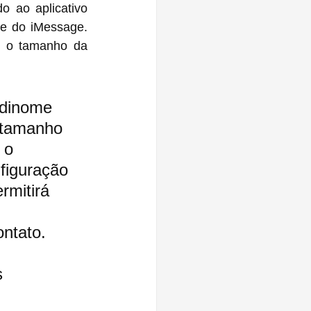
 ao aplicativo 
 do iMessage. 
 o tamanho da 
odinome 
 tamanho 
 o 
figuração 
rmitirá 
ntato. 
s 