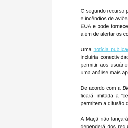
O segundo recurso p
e incêndios de aviõ
EUA e pode fornecer
além de alertar os c
Uma 
notícia publi
incluiria conectivi
permitir aos usuár
uma análise mais apr
De acordo com a 
Bl
ficará limitada a "
permitem a difusão 
A Maçã não lançará 
dependerá dos regul