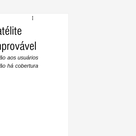
télite
mprovável
ão aos usuários 
o há cobertura 