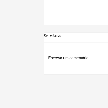
Comentários
Escreva um comentário
Kuo: iPhone 13 terá comunicações via
satélite para chamadas e mensagens
sem cobertura de celular