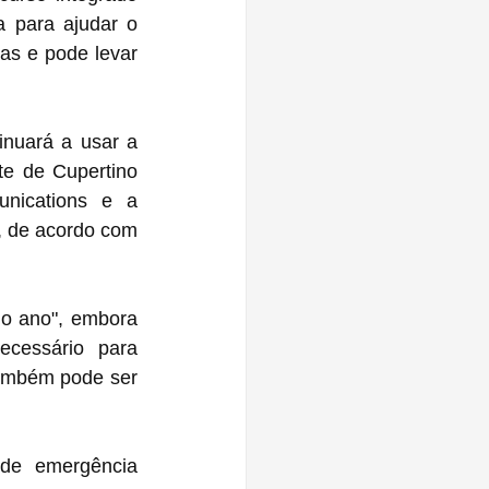
 para ajudar o 
nuará a usar a 
e de Cupertino 
nications e a 
 de acordo com 
o ano", embora 
essário para 
também pode ser 
de emergência 