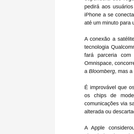
pedirá aos usuário
‌iPhone‌ a se conectar a um satélite. As conexões podem não ser instantâneas e pode levar 
A conexão a satélit
tecnologia Qualcom
fará parceria com
Omnispace, concorre
a 
Bloomberg
, mas a 
É improvável que os
os chips de mode
comunicações via sat
alterada ou descart
A Apple considerou