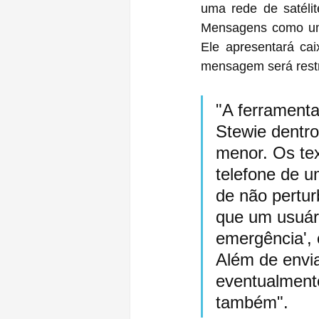
uma rede de satélit
Mensagens como um 
Ele apresentará ca
mensagem será restr
"A ferramenta
Stewie dentro
menor. Os te
telefone de 
de não pertur
que um usuár
emergência', 
Além de envia
eventualmente
também".