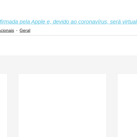
mada pela Apple e, devido ao coronavírus, será virtual
cionais
Geral