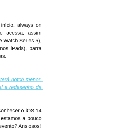
início, always on 
e acessa, assim 
 Watch Series 5), 
nos iPads), barra 
as.
erá notch menor, 
ial e redesenho da 
onhecer o iOS 14 
stamos a pouco 
evento? Ansiosos!