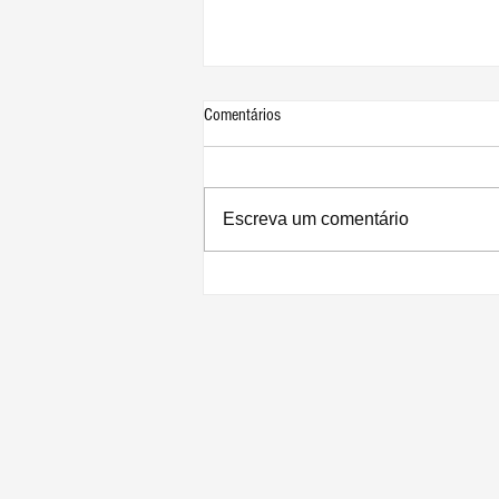
Comentários
Escreva um comentário
Apple divulga resultados recordes para
o 3º trimestre de 2026: lucro de US$
29,8 bilhões e receita de US$ 109,4
bilhões