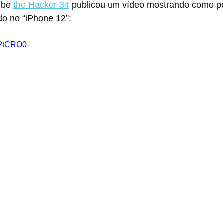
ube 
the Hacker 34
 publicou um vídeo mostrando como po
do no “iPhone 12”:
_PtCRO0