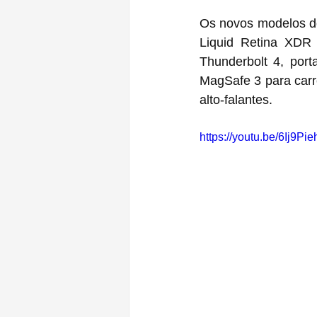
Os novos modelos do
Liquid Retina XDR (
Thunderbolt 4, port
MagSafe 3 para car
alto-falantes.
https://youtu.be/6Ij9P