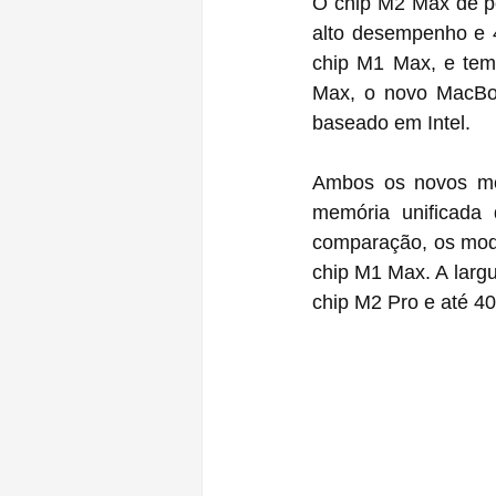
O chip M2 Max de p
alto desempenho e 4
chip M1 Max, e tem
Max, o novo MacBoo
baseado em Intel.
Ambos os novos mo
memória unificada
comparação, os mode
chip M1 Max. A larg
chip M2 Pro e até 4