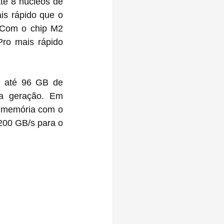
é 8 núcleos de 
s rápido que o 
Com o chip M2 
o mais rápido 
 até 96 GB de 
a geração. Em 
 memória com o 
00 GB/s para o 