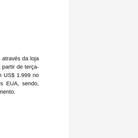
través da loja 
partir de terça-
m US$ 1.999 no 
s EUA, sendo, 
mento.