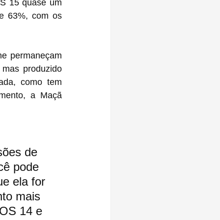
OS 15 quase um 
e 63%, com os 
one permaneçam 
 mas produzido 
ada, como tem 
mento, a Maçã 
sões de 
cê pode 
e ela for 
nto mais 
iOS 14 e 