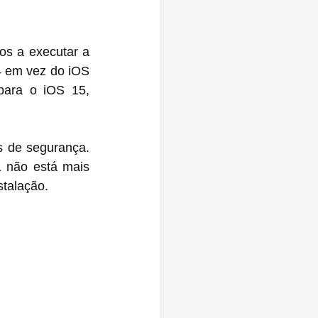
s a executar a 
 em vez do iOS 
ara o iOS 15, 
 de segurança. 
stalação.