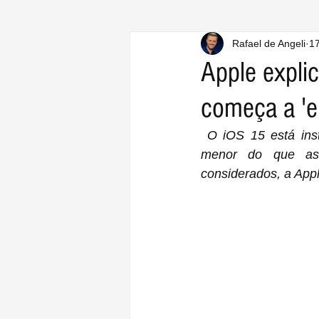
Rafael de Angeli
17
Apple expli
começa a 'e
 O iOS 15 está instalado em 72% dos iPhones lançados nos últimos quatro anos, taxa 
menor do que as a
considerados, a App