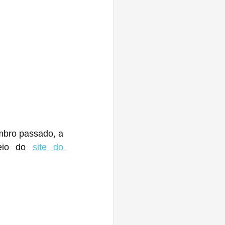
mbro passado, a 
eio do 
site do 