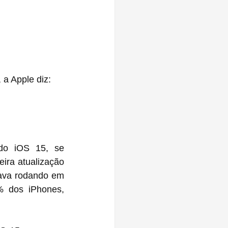
a Apple diz:
do iOS 15, se 
ra atualização 
ava rodando em 
 dos iPhones, 