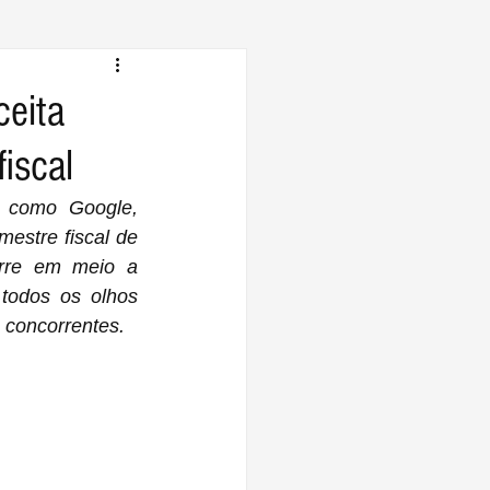
ceita
iscal
 como Google, 
estre fiscal de 
rre em meio a 
odos os olhos 
 concorrentes.