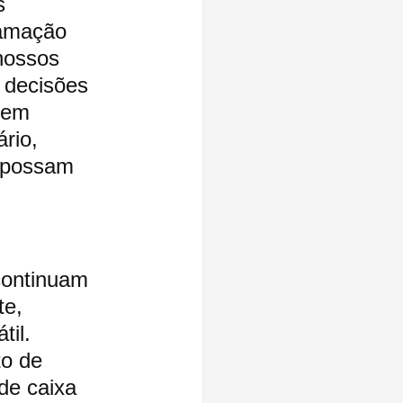
s 
amação 
nossos 
 decisões 
 em 
rio, 
e possam 
continuam 
e, 
il. 
o de 
de caixa 