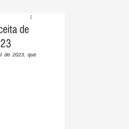
ceita de
023
al de 2023, que 