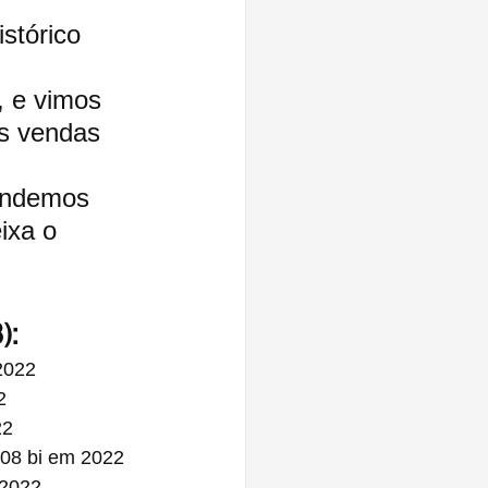
stórico 
, e vimos 
s vendas 
endemos 
ixa o 
):
2022
2
22
,08 bi em 2022
 2022