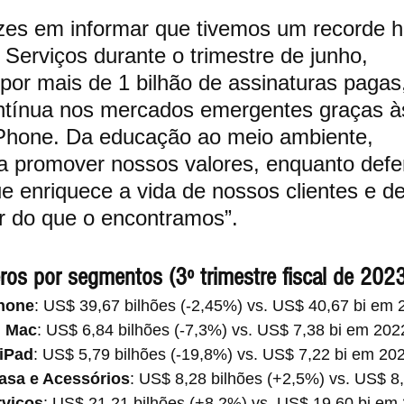
zes em informar que tivemos um recorde hi
 Serviços durante o trimestre de junho, 
por mais de 1 bilhão de assinaturas pagas
ntínua nos mercados emergentes graças à
iPhone. Da educação ao meio ambiente, 
a promover nossos valores, enquanto def
e enriquece a vida de nossos clientes e de
 do que o encontramos”.
os por segmentos (3º trimestre fiscal de 2023
hone
: US$ 39,67 bilhões (-2,45%) vs. US$ 40,67 bi em 
Mac
: US$ 6,84 bilhões (-7,3%) vs. US$ 7,38 bi em 202
iPad
: US$ 5,79 bilhões (-19,8%) vs. US$ 7,22 bi em 20
Casa e Acessórios
: US$ 8,28 bilhões (+2,5%) vs. US$ 8
rviços
: US$ 21,21 bilhões (+8,2%) vs. US$ 19,60 bi em