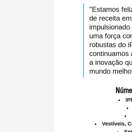
"Estamos feli
de receita em
impulsionado 
uma força co
robustas do 
continuamos 
a inovação qu
mundo melhor
Númer
iP
Vestíveis, 
Se