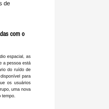
s de 
 
adas com o 
o espacial, as 
a pessoa está 
io do ruído de 
disponível para 
e os usuários 
rupo, uma nova 
o tempo.