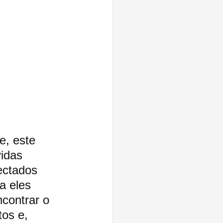
e, este 
idas 
ectados 
a eles 
ncontrar o 
tos e, 