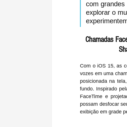
com grandes 
explorar o mu
experimentem
Chamadas FaceT
Sh
Com o iOS 15, as co
vozes em uma chama
posicionada na tela
fundo. Inspirado pel
FaceTime e projeta
possam desfocar seu
exibição em grade p