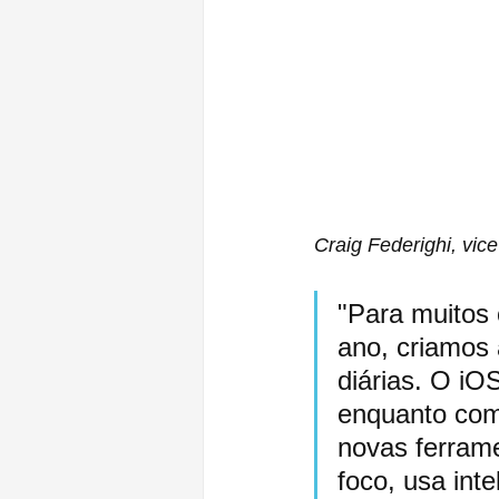
Craig Federighi, vic
"Para muitos 
ano, criamos 
diárias. O iO
enquanto comp
novas ferrame
foco, usa inte