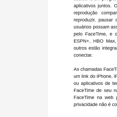
aplicativos juntos.
reprodução compa
reproduzir, pausar
usuários possam ass
pelo FaceTime, e o
ESPN+, HBO Max, Hu
outros estão integr
conectar.
As chamadas FaceTim
um link do iPhone, i
ou aplicativos de t
FaceTime de seu n
FaceTime na web p
privacidade não é c