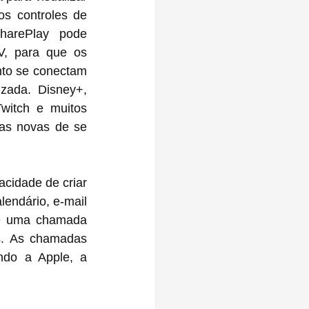
s controles de 
arePlay pode 
, para que os 
to se conectam 
ada. Disney+, 
itch e muitos 
as novas de se 
idade de criar 
endário, e-mail 
de uma chamada 
. As chamadas 
do a Apple, a 