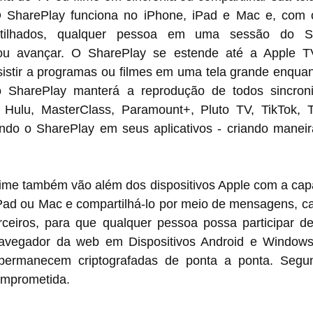
 O SharePlay funciona no iPhone, iPad e Mac e, com o
rtilhados, qualquer pessoa em uma sessão do Sh
 ou avançar. O SharePlay se estende até a Apple TV
istir a programas ou filmes em uma tela grande enquan
 SharePlay manterá a reprodução de todos sincroniz
lu, MasterClass, Paramount+, Pluto TV, TikTok, Tw
ando o SharePlay em seus aplicativos - criando maneir
e também vão além dos dispositivos Apple com a capac
Pad ou Mac e compartilhá-lo por meio de mensagens, cal
erceiros, para que qualquer pessoa possa participar 
avegador da web em Dispositivos Android e Windows
ermanecem criptografadas de ponta a ponta. Segun
omprometida.