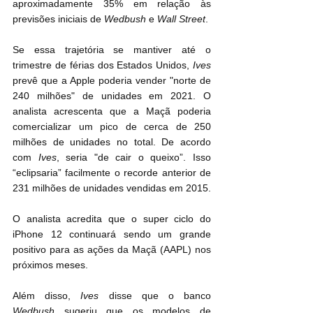
aproximadamente 35% em relação às 
previsões iniciais de 
Wedbush
 e 
Wall Street
.
Se essa trajetória se mantiver até o 
trimestre de férias dos Estados Unidos, 
Ives
prevê que a Apple poderia vender "norte de 
240 milhões" de unidades em 2021. O 
analista acrescenta que a Maçã poderia 
comercializar um pico de cerca de 250 
milhões de unidades no total. De acordo 
com 
Ives
, seria "de cair o queixo”. Isso 
“eclipsaria” facilmente o recorde anterior de 
231 milhões de unidades vendidas em 2015.
O analista acredita que o super ciclo do 
iPhone 12 continuará sendo um grande 
positivo para as ações da Maçã (AAPL) nos 
próximos meses.
Além disso, 
Ives
 disse que o banco 
Wedbush
 sugeriu que os modelos de 