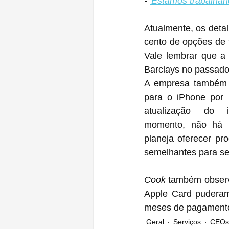
- 
'Estamos trabalhan
Atualmente, os detal
cento de opções de 
Vale lembrar que a
Barclays no passado
A empresa também o
para o iPhone por 
atualização do 
momento, não há i
planeja oferecer pr
semelhantes para se
Cook
 também observ
Apple Card puderam 
meses de pagamentos
Geral
Serviços
CEOs