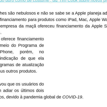
do duro como de costume’, diz Tim Cook sobre novos p
hes são nebulosos e não se sabe se a Apple planeja adi
financiamento para produtos como iPad, Mac, Apple Wat
 empresa da maçã ofereceu financiamento da Apple St
.
ferece financiamento 
meio do Programa de 
iPhone, porém, no 
ndicação de que ela 
ogramas de atualização 
us outros produtos.
ou que os usuários do 
adiar os últimos dois 
, devido à pandemia global de 
COVID-19
.