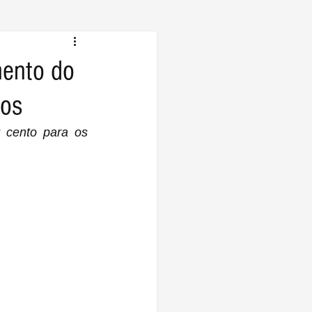
mento do
tos
cento para os 