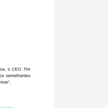
esa, o CEO 
Tim 
os semelhantes 
reve".