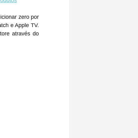
rodutos
cionar zero por 
ch e Apple TV. 
ore através do 