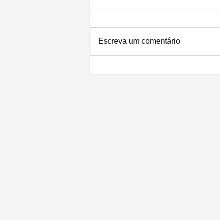
Escreva um comentário
Apple divulga resultados recordes para
o 3º trimestre de 2026: lucro de US$
29,8 bilhões e receita de US$ 109,4
bilhões