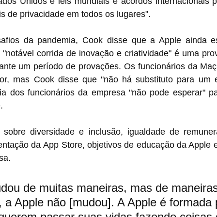
ados Unidos e leis mundiais e acordos internacionais p
is de privacidade em todos os lugares".
safios da pandemia, Cook disse que a Apple ainda e
"notável corrida de inovação e criatividade" é uma prova
rante um período de provações. Os funcionários da Maç
or, mas Cook disse que "não há substituto para um e
ia dos funcionários da empresa "não pode esperar" par
.
sobre diversidade e inclusão, igualdade de remuner
cação da Apple e, curiosamente, 
sa.
ou de muitas maneiras, mas de maneiras
 a Apple não [mudou]. A Apple é formada 
querem passar suas vidas fazendo coisas 