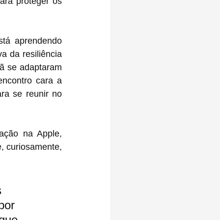
ara proteger os 
stá aprendendo 
 da resiliência 
ã se adaptaram 
ncontro cara a 
a se reunir no 
ação na Apple, 
 
por 
que 