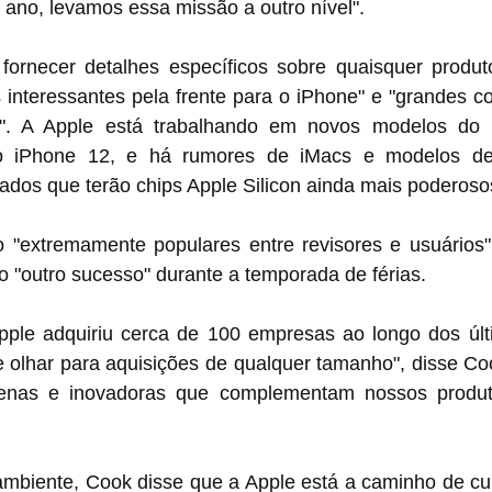
 ano, levamos essa missão a outro nível".
ornecer detalhes específicos sobre quaisquer produto
 interessantes pela frente para o iPhone" e "grandes coi
". A Apple está trabalhando em novos modelos do 
do iPhone 12, e há rumores de iMacs e modelos d
ados que terão chips Apple Silicon ainda mais poderoso
 "extremamente populares entre revisores e usuários
mo "outro sucesso" durante a temporada de férias.
ple adquiriu cerca de 100 empresas ao longo dos últi
olhar para aquisições de qualquer tamanho", disse Cook
nas e inovadoras que complementam nossos produt
mbiente, Cook disse que a Apple está a caminho de cum