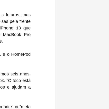
s futuros, mas 
sas pela frente 
iPhone 13 que 
e MacBook Pro 
s.
", e o HomePod 
mos seis anos. 
. "O foco está 
os e ajudam a 
prir sua "meta 