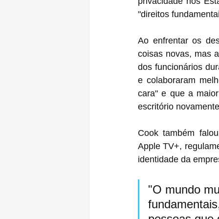
privacidade nos Est
"direitos fundamenta
Ao enfrentar os de
coisas novas, mas a 
dos funcionários du
e colaboraram melh
cara" e que a maior
escritório novamente
Cook também falou 
Apple TV+, regulamentação da ‌App Store‌, objetivos de edu
identidade da empre
"O mundo mud
fundamentais,
pessoas que 