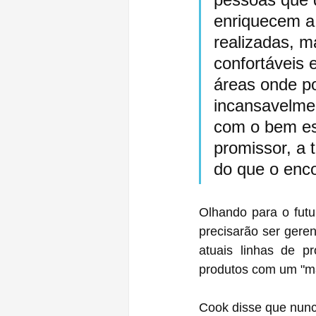
enriquecem a 
realizadas, m
confortáveis 
áreas onde p
incansavelmen
com o bem es
promissor, a 
do que o enc
Olhando para o futu
precisarão ser geren
atuais linhas de produtos ‌iPhone‌, Mac e Apple Watch, nunc
produtos com um "mai
Cook disse que nunc