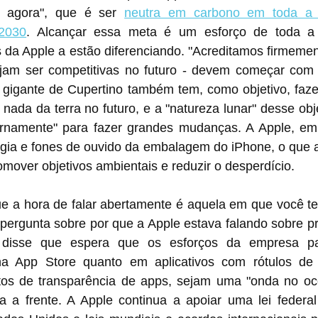
 agora", que é ser 
neutra em carbono em toda a 
 2030
. Alcançar essa meta é um esforço de toda a
 da Apple a estão diferenciando. "Acreditamos firmemen
am ser competitivas no futuro - devem começar com l
A gigante de Cupertino também tem, como objetivo, faze
 nada da terra no futuro, e a "natureza lunar" desse obje
rnamente" para fazer grandes mudanças. A Apple, em 
 de ouvido da embalagem do ‌iPhone‌, o que a empresa disse 
romover objetivos ambientais e reduzir o desperdício.
e a hora de falar abertamente é aquela em que você tem
ergunta sobre por que a Apple estava falando sobre pri
isse que espera que os esforços da empresa par
 na App Store quanto em aplicativos com rótulos de 
sitos de transparência de apps, sejam uma "onda no o
ra a frente. A Apple continua a apoiar uma lei federal