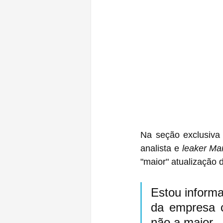
Na seção exclusiva
analista e 
leaker M
"maior" atualização 
Estou informa
da empresa 
não a maior —