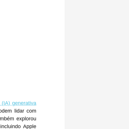
l (IA) generativa
odem lidar com 
ambém explorou 
ncluindo Apple 