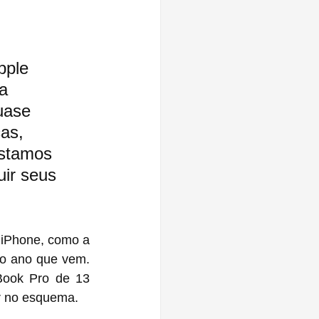
pple 
a 
uase 
as, 
estamos 
ir seus 
iPhone, como a 
no ano que vem. 
ook Pro de 13 
ar no esquema.