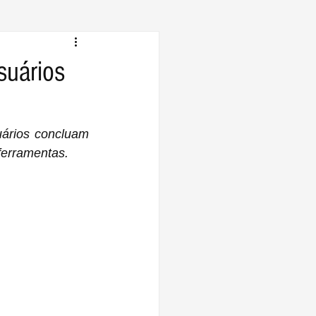
suários
uários concluam 
ferramentas.