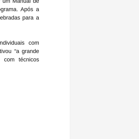
r um Manual de 
grama. Após a 
ebradas para a 
ndividuais com 
tivou "a grande 
s com técnicos 