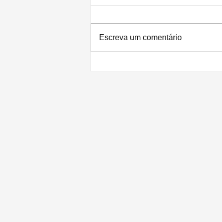
Escreva um comentário
Preços, memórias e armazenamentos
dos iPhones 13 são 'revelados'