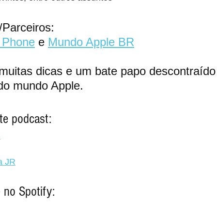
/Parceiros:
s Phone
 e 
Mundo Apple BR
uitas dicas e um bate papo descontraído
 do mundo Apple.
te podcast:
i
a JR
 no Spotify: