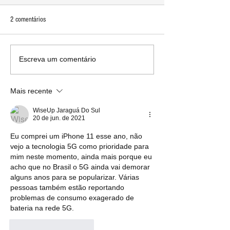
2 comentários
Apple supera Samsung como a
iPhone 12 já se torno
Escreva um comentário
maior fabricante de smartphones
smartphone 5G mais 
do mundo no quarto trimestre de
mundo, dobrando os
Mais recente
2020
Samsung
WiseUp Jaraguá Do Sul
20 de jun. de 2021
Eu comprei um iPhone 11 esse ano, não 
vejo a tecnologia 5G como prioridade para 
mim neste momento, ainda mais porque eu 
acho que no Brasil o 5G ainda vai demorar 
alguns anos para se popularizar. Várias 
pessoas também estão reportando 
problemas de consumo exagerado de 
bateria na rede 5G.
Curtir
Responder