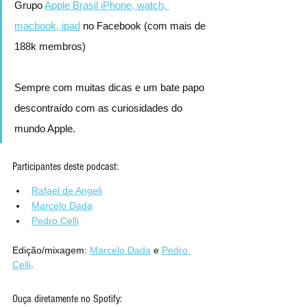
Grupo 
Apple Brasil iPhone, watch, 
macbook, ipad
 no Facebook (com mais de 
188k membros)
Sempre com muitas dicas e um bate papo 
descontraído com as curiosidades do 
mundo Apple.
Participantes deste podcast:
Rafael de Angeli
Marcelo Dada
Pedro Celli
Edição/mixagem: 
Marcelo Dada
 e
Pedro 
Celli
.
Ouça diretamente no Spotify: