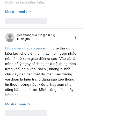
dưới, họ tách riêng kiểu…
Mostrar mais
Curtir
Responder
giecphangqua.n.h.g.h.u.n.g
16 de jun.
https://keonhacai.cam/
 mình ghé thử đúng 
kiểu lướt cho biết thôi, thấy mọi người nhắc 
nên tò mò xem giao diện ra sao. Vào cái là 
mình để ý ngay cách họ chia nội dung theo 
từng khối nhìn khá “sạch”, không bị nhồi 
chữ dày đặc nên mắt đỡ mệt. Kéo xuống 
vài đoạn là hiểu trang đang sắp xếp thông 
tin theo hướng nào, kiểu ai hay xem nhanh 
cũng bắt nhịp được. Mình cũng thích mấy 
bảng họ…
Mostrar mais
Curtir
Responder