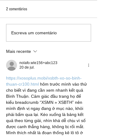
2 comentários
Apple divulga resultados recordes
Apple apresenta Mac
Escreva um comentário
para o 2º trimestre de 2026: lucro
novo notebook de en
de US$ 29,6 bilhões e receita de
linha Mac
Mais recente
US$ 111,2 bilhões
nolafo.wle156+abc123
20 de jul.
https://xosoplus.mobi/xsbth-xo-so-binh-
thuan-cr100.html
 hôm trước mình vào thử 
cho biết vì đang cần xem nhanh kết quả 
Bình Thuận. Cảm giác đầu trang họ để 
kiểu breadcrumb “XSMN » XSBTH” nên 
mình định vị ngay đang ở mục nào, khỏi 
phải bấm qua lại. Kéo xuống là bảng kết 
quả theo từng giải, nhìn khá dễ chịu vì số 
được canh thẳng hàng, không bị rối mắt. 
Mình thích nhất là đoạn thống kê lô tô ở 