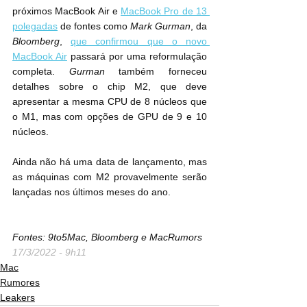
próximos ‌MacBook Air‌ e 
MacBook Pro de 13 
polegadas
 de fontes como 
Mark Gurman
, da 
Bloomberg
, 
que confirmou que o novo 
 passará por uma reformulação 
completa. 
Gurman
 também forneceu 
detalhes sobre o chip ‌M2‌, que deve 
apresentar a mesma CPU de 8 núcleos que 
o ‌M1‌, mas com opções de GPU de 9 e 10 
núcleos.
Ainda não há uma data de lançamento, mas 
as máquinas com ‌M2‌ provavelmente serão 
lançadas nos últimos meses do ano.
Fontes: 9to5Mac, Bloomberg e MacRumors
17/3/2022 - 9h11
Mac
Rumores
Leakers