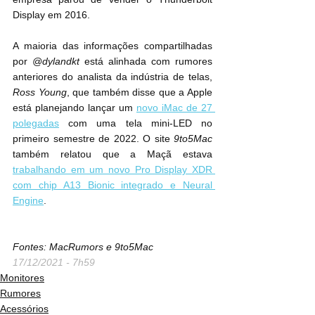
Display em 2016.
A maioria das informações compartilhadas 
por 
@dylandkt
 está alinhada com rumores 
anteriores do analista da indústria de telas, 
Ross Young
, que também disse que a Apple 
está planejando lançar um 
novo iMac de 27 
polegadas
 com uma tela mini-LED no 
primeiro semestre de 2022. O site 
9to5Mac
também relatou que a Maçã estava 
trabalhando em um novo Pro Display XDR 
com chip A13 Bionic integrado e Neural 
Engine
.
Fontes: MacRumors e 9to5Mac
17/12/2021 - 7h59
Monitores
Rumores
Acessórios