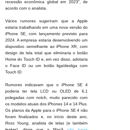
recessão econômica global em 2023", de 
acordo com o analista.
Vários rumores sugeriram que a Apple 
estaria trabalhando em uma nova versão do 
‌iPhone SE‌, com lançamento previsto para 
2024. A empresa estaria desenvolvendo um 
dispositivo semelhante ao iPhone XR, com 
design de tela total que eliminaria o botão 
Home do Touch ID e, em vez disso, adotaria 
o Face ID ou um botão liga/desliga com 
‌Touch ID‌.
Rumores indicavam que o ‌iPhone SE‌ 4 
poderia ter tela LCD ou OLED de 6,1 
polegadas com notch, muito parecido com 
os modelos atuais dos ‌iPhones 14 e 14 Plus‌. 
Os planos da Apple para o ‌iPhone SE‌ 4 não 
foram finalizados e, no início deste ano, 
Ross Young
, analista de telas (e também 
leaker), disse que a Maçã 
não havia 