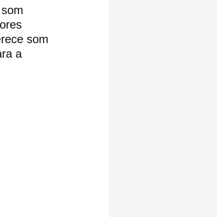
e som 
ores 
erece som 
ara a 