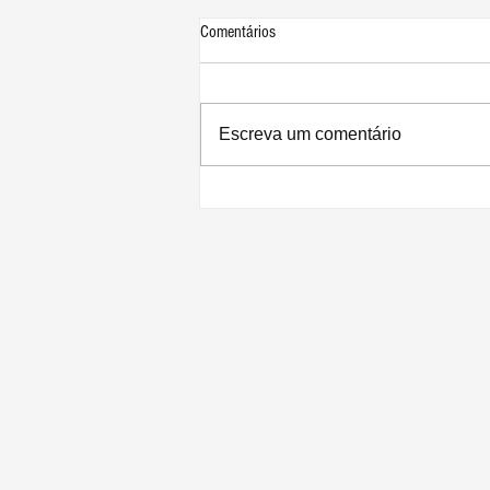
Comentários
Escreva um comentário
Futuro HomePod pode ter iPad
conectado por braço robótico para
rastrear usuários durante chamadas