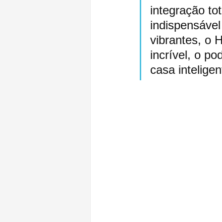
integração to
indispensáve
vibrantes, o
incrível, o po
casa intelige