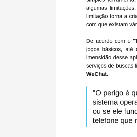
algumas limitações
limitação torna a cr
com que existam vár
De acordo com o "Th
jogos básicos, até
imensidão desse apli
WeChat
.
"O perigo é 
sistema opera
ou se ele fun
telefone que 