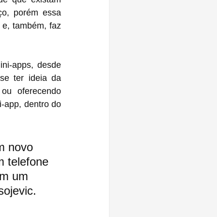
o, porém essa 
 e, também, faz 
ni-apps, desde 
e ter ideia da 
 ou  oferecendo 
serviços de buscas limitados, já tentou criar um jogo, como se fosse um mini-app, dentro do 
m novo 
 telefone 
om um 
sojevic
.