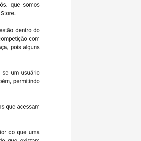
Nós, que somos 
 Store.
Em 2017, a Tencent visitou a Apple, para reassumir que os mini-apps que estão dentro do 
competição com 
a, pois alguns 
 se um usuário 
bém, permitindo 
Is que acessam 
ior do que uma 
de que existam 