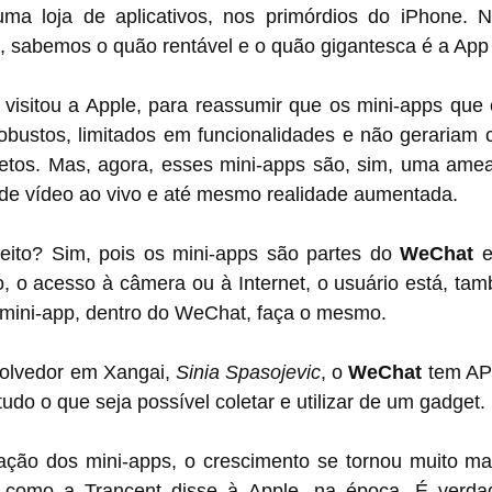
ma loja de aplicativos, nos primórdios do iPhone. 
, sabemos o quão rentável e o quão gigantesca é a App
obustos, limitados em funcionalidades e não gerariam 
letos. Mas, agora, esses mini-apps são, sim, uma ameaç
de vídeo ao vivo e até mesmo realidade aumentada.
eito? Sim, pois os mini-apps são partes do 
WeChat
 e
o, o acesso à câmera ou à Internet, o usuário está, tam
 mini-app, dentro do WeChat, faça o mesmo.
lvedor em Xangai, 
Sinia Spasojevic
, o 
WeChat
 tem AP
udo o que seja possível coletar e utilizar de um gadget.
ação dos mini-apps, o crescimento se tornou muito ma
, como a Trancent disse à Apple, na época. É verda