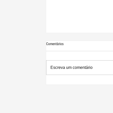
Comentários
Escreva um comentário
Review: os desdobramentos humanos
em 'Monarch: Legado de Monstros'