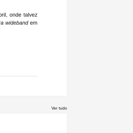
l, onde talvez 
tra wideband
 em 
Ver tudo