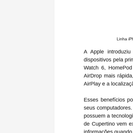
Linha iP
A Apple introduzi
dispositivos pela pr
Watch 6, HomePod m
AirDrop mais rápida,
AirPlay e a localiza
Esses benefícios po
seus computadores. 
possuem a tecnologia
de Cupertino vem ex
informações quando