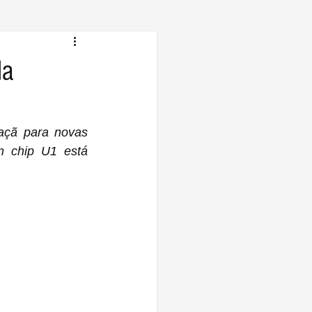
da
açã para novas 
m chip U1 está 