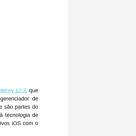
terey 12.3
, que 
erenciador de 
e são partes do 
 tecnologia de 
ivos iOS com o 