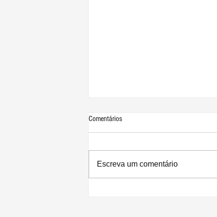
Comentários
Escreva um comentário
Novo MacBook Air deve apresentar
tela mini-LED, bordas brancas, notch,
chip M2 e mais