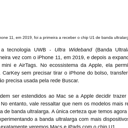
hone 11, em 2019, foi a primeira a receber o chip U1 de banda ultralar
u a tecnologia UWB - 
Ultra Wideband
 (Banda Ultral
imeira vez com o iPhone 11, em 2019, e depois a expand
ini e AirTags. No ecossistema da Apple, ela permit
 CarKey sem precisar tirar o iPhone do bolso, transfer
ção precisa usada pela rede Buscar.
dem ser estendidos ao Mac se a Apple decidir trazer 
No entanto, vale ressaltar que nem os modelos mais re
 de banda ultralarga. A única certeza que temos agora 
perimentando a banda ultralarga com mais dispositivos
 exatamente veremos Macs e iPads com o chip U1.