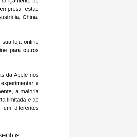
o lançamento do 
empresa estão 
strália, China, 
sua loja online 
ne para outros 
s da Apple nos 
experimentar e 
ente, a maioria 
a limitada e ao 
 em diferentes 
sentos, 