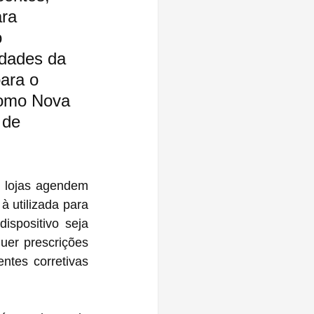
ra 
 
idades da 
ara o 
 como Nova 
 de 
s lojas agendem 
 utilizada para 
spositivo seja 
uer prescrições 
tes corretivas 