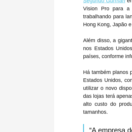
Segundo 
Gurman
 e
Vision Pro para a
trabalhando para la
Hong Kong, Japão e 
Além disso, a gigant
nos Estados Unidos 
países, conforme inf
Há também planos pa
Estados Unidos, com
utilizar o novo disp
das lojas terá apen
alto custo do prod
tamanhos.
“A empresa de