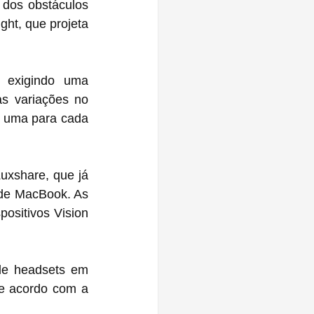
dos obstáculos 
ht, que projeta 
 exigindo uma 
s variações no 
 uma para cada 
xshare, que já 
de MacBook. As 
sitivos Vision 
de headsets em 
e acordo com a 