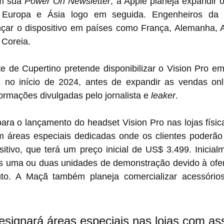
m sua 
Power On Newsletter
, a Apple planeja expandir 
 Europa e Ásia logo em seguida. Engenheiros da 
nçar o dispositivo em países como França, Alemanha, Au
Coreia.
e de Cupertino pretende disponibilizar o Vision Pro em 
no início de 2024, antes de expandir as vendas onli
ormações divulgadas pelo jornalista e 
leaker
.
ra o lançamento do headset Vision Pro nas lojas física
 áreas especiais dedicadas onde os clientes poderão 
ositivo, que terá um preço inicial de US$ 3.499. Inicialm
as uma ou duas unidades de demonstração devido à ofert
uto. A Maçã também planeja comercializar acessórios
signará áreas especiais nas lojas com as