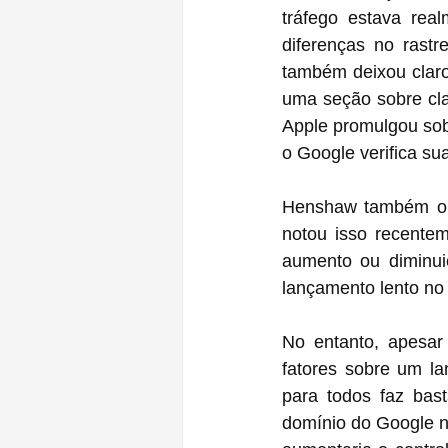
tráfego estava rea
diferenças no rastr
também deixou claro
uma seção sobre cla
Apple promulgou sob
o Google verifica su
Henshaw também obs
notou isso recentem
aumento ou diminui
lançamento lento no
No entanto, apesa
fatores sobre um la
para todos faz bas
domínio do Google n