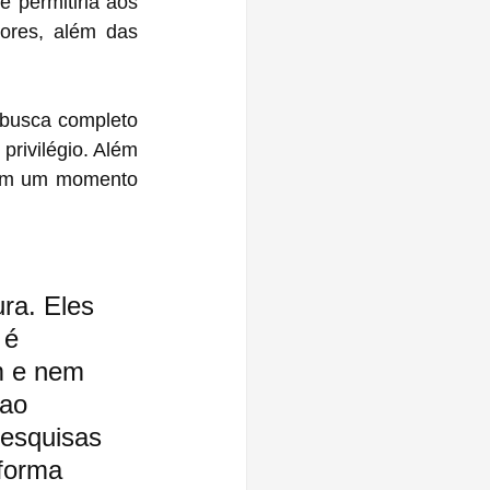
 permitiria aos 
ores, além das 
busca completo 
rivilégio. Além 
 em um momento 
ra. Eles 
é 
m e nem 
 ao 
pesquisas 
forma 