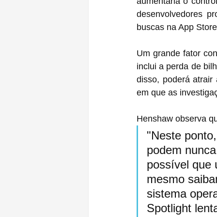
aumentaria o contro
desenvolvedores pr
buscas na App Store
Um grande fator con
inclui a perda de bi
disso, poderá atrai
em que as investiga
Henshaw observa qu
"Neste ponto,
podem nunca
possível que
mesmo saibam 
sistema opera
Spotlight len