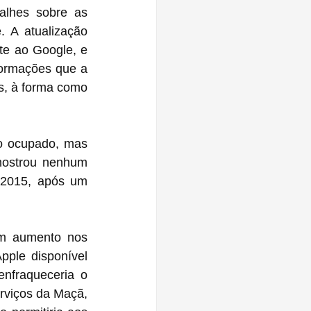
alhes sobre as 
 A atualização 
e ao Google, e 
ormações que a 
s, à forma como 
 ocupado, mas 
ostrou nenhum 
 2015, após um 
m aumento nos 
ple disponível 
nfraqueceria o 
viços da Maçã, 