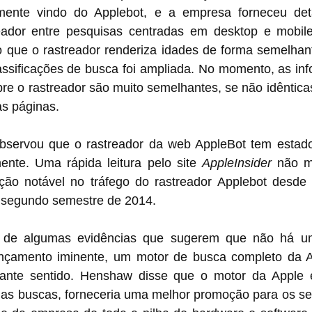
lmente vindo do Applebot, e a empresa forneceu det
eador entre pesquisas centradas em desktop e mobile.
 que o rastreador renderiza idades de forma semelhant
ssificações de busca foi ampliada. No momento, as inf
re o rastreador são muito semelhantes, se não idêntica
as páginas.
ervou que o rastreador da web AppleBot tem estado
ente. Uma rápida leitura pelo site 
AppleInsider
 não m
ção notável no tráfego do rastreador Applebot desde
 segundo semestre de 2014.
r de algumas evidências que sugerem que não há u
nçamento iminente, um motor de busca completo da Ap
tante sentido. Henshaw disse que o motor da Apple e
as buscas, forneceria uma melhor promoção para os ser