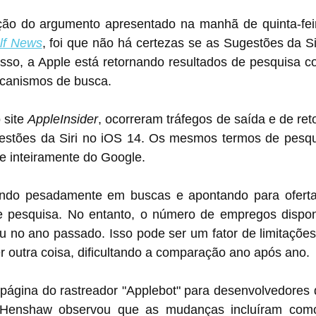
ação do argumento apresentado na manhã de quinta-feira
lf News
, foi que não há certezas se as Sugestões da Si
sso, a Apple está retornando resultados de pesquisa co
ecanismos de busca.
 site 
AppleInsider
, ocorreram tráfegos de saída e de reto
stões da Siri no iOS 14. Os mesmos termos de pesqui
e inteiramente do Google.
tindo pesadamente em buscas e apontando para ofert
e pesquisa. No entanto, o número de empregos dispon
u no ano passado. Isso pode ser um fator de limitações
 outra coisa, dificultando a comparação ano após ano.
página do rastreador "Applebot" para desenvolvedores
. Henshaw observou que as mudanças incluíram como 