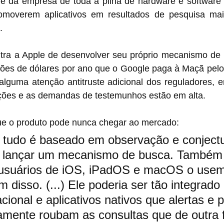
le da empresa de toda a pilha de hardware e software e
omoverem aplicativos em resultados de pesquisa mai
.
tra a Apple de desenvolver seu próprio mecanismo de 
lhões de dólares por ano que o Google paga à Maçã pelo p
r alguma atenção antitruste adicional dos reguladores,
ções e as demandas de testemunhos estão em alta.
e o produto pode nunca chegar ao mercado:
 tudo é baseado em observação e conjectu
 lançar um mecanismo de busca. Também 
 usuários de iOS, iPadOS e macOS o use
disso. (...) Ele poderia ser tão integrado
cional e aplicativos nativos que alertas e 
tamente roubam as consultas que de outra 