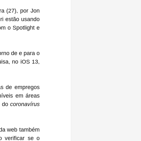
 (27), por Jon 
ri estão usando 
m o Spotlight e 
rno de e para o 
sa, no iOS 13, 
as de empregos 
íveis em áreas 
 do 
coronavírus
 da web também 
verificar se o 