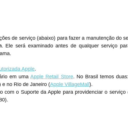
ões de serviço (abaixo) para fazer a manutenção do s
m
. Ele será examinado antes de qualquer serviço para 
rama.
utorizada Apple
.
ário em uma 
Apple Retail Store
. No Brasil temos duas
) e no Rio de Janeiro (
Apple VillageMall
).
o com o Suporte da Apple para providenciar o serviço 
80).