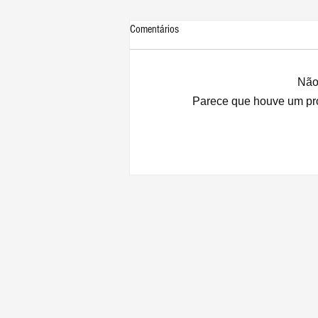
Comentários
Não 
Parece que houve um prob
Apple lança recall para os iPhones 12
e 12 Pro sem som