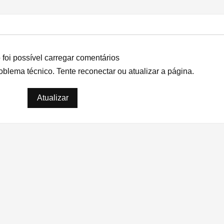
foi possível carregar comentários
lema técnico. Tente reconectar ou atualizar a página.
Apple lança recall para o iPhone 11
Recall
Atualizar
com problemas no touch das telas
com ‘t
pela A