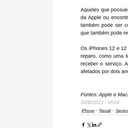
Aqueles que possue
da Apple ou encont
também pode ser con
que também pode rest
‌Os iPhones 12‌ e 12 Pro que apresentam danos que prejudicam a capacidade de concluir o 
reparo, como uma te
receber o serviço. 
afetados por dois an
Fontes: Apple e Ma
30/8/2021 - 0h04
iPhone
Recall
Serviç