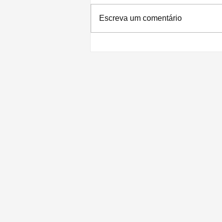
Escreva um comentário
Apple lança recall para o iPhone 11
com problemas no touch das telas