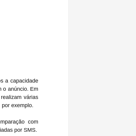
s a capacidade 
 o anúncio. Em 
ealizam várias 
, por exemplo.
omparação com 
viadas por SMS.