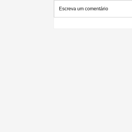
Escreva um comentário
iOS 15.4 é lançado com desbloqueio
do iPhone com máscara e sem Apple
Watch para autenticação