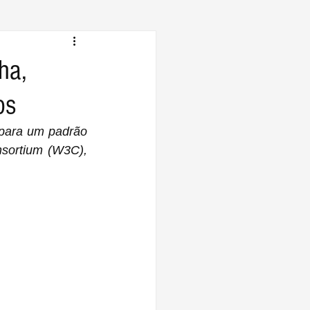
ha,
os
 para um padrão 
sortium (W3C), 