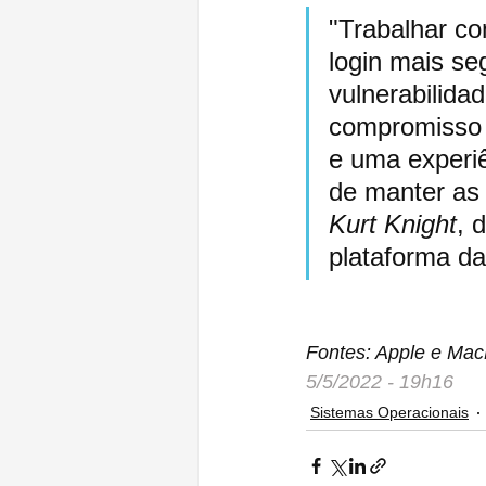
"Trabalhar co
login mais se
vulnerabilida
compromisso 
e uma experiê
de manter as 
Kurt Knight
, 
plataforma d
Fontes: Apple e Ma
5/5/2022 - 19h16
Sistemas Operacionais