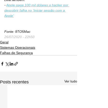
- 
Apple paga 100 mil dólares a hacker por 
descobrir falha no ‘Iniciar sessão com a 
Apple'
Fonte: 9TO5Mac
26/07/2020 - 22h50
Geral
Sistemas Operacionais
Falhas de Segurança
Ver tudo
Posts recentes