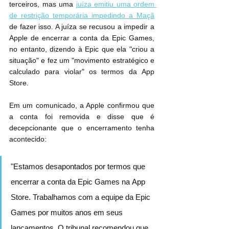
terceiros, mas uma 
juíza emitiu uma ordem 
de restrição temporária impedindo a Maçã
de fazer isso. A juíza se recusou a impedir a 
Apple de encerrar a conta da Epic Games, 
no entanto, dizendo à Epic que ela "criou a 
situação" e fez um "movimento estratégico e 
calculado para violar" os termos da ‌App 
Store‌.
Em um comunicado, a Apple confirmou que 
a conta foi removida e disse que é 
decepcionante que o encerramento tenha 
acontecido:
"Estamos desapontados por termos que 
encerrar a conta da Epic Games na ‌App 
Store‌. Trabalhamos com a equipe da Epic 
Games por muitos anos em seus 
lançamentos. O tribunal recomendou que 