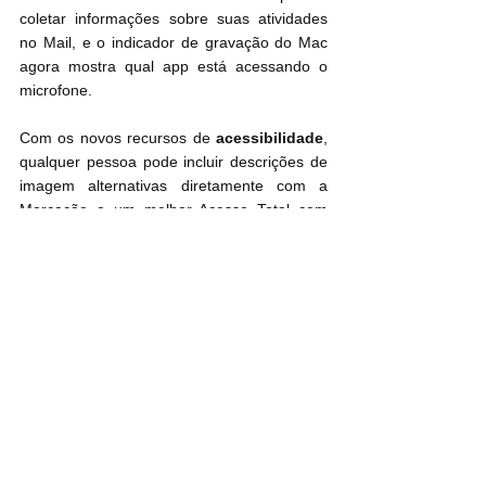
coletar informações sobre suas atividades 
no Mail, e o indicador de gravação do Mac 
agora mostra qual app está acessando o 
microfone.
Com os novos recursos de 
acessibilidade
, 
qualquer pessoa pode incluir descrições de 
imagem alternativas diretamente com a 
Marcação e um melhor Acesso Total com 
Teclado e novas opções de personalização 
do cursor deixam a navegação no Mac mais 
flexível.
Disponibilidade
A versão beta para desenvolvedores do 
macOS Monterey está disponível para 
membros do Apple Developer Program em 
developer.apple.com
 a partir desde 