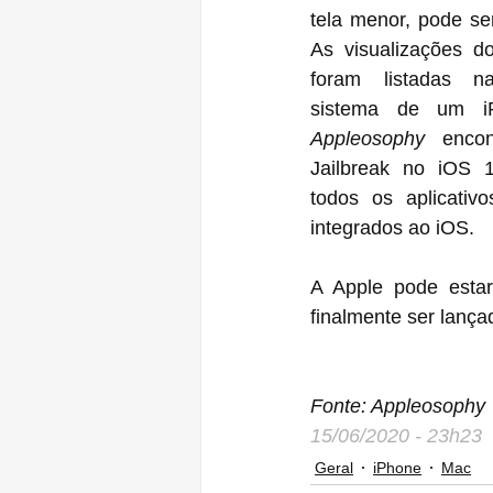
tela menor, pode ser
As visualizações d
foram listadas na
Appleosophy
 enco
Jailbreak no iOS 1
todos os aplicativo
integrados ao iOS.
A Apple pode estar
finalmente ser lanç
Fonte: Appleosophy
15/06/2020 - 23h23
Geral
iPhone
Mac