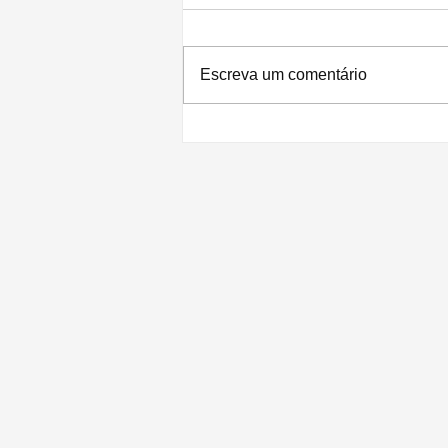
Escreva um comentário
Apple divulga resultados recordes para
o 3º trimestre de 2026: lucro de US$
29,8 bilhões e receita de US$ 109,4
bilhões