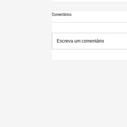
Comentários
Escreva um comentário
Apple divulga resultados recordes para
o 3º trimestre de 2026: lucro de US$
29,8 bilhões e receita de US$ 109,4
bilhões