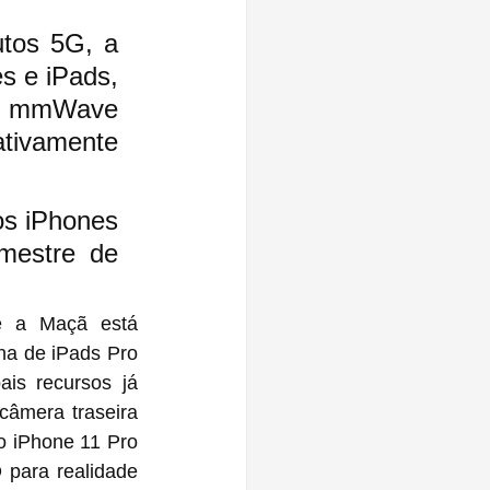
tos 5G, a 
s e iPads, 
 mmWave 
tivamente 
s iPhones 
estre de 
 a Maçã está 
ha de iPads Pro 
is recursos já 
âmera traseira 
o iPhone 11 Pro 
para realidade 