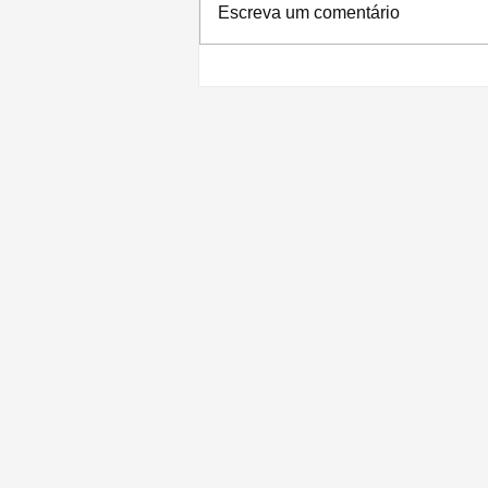
Escreva um comentário
Apple divulga resultados recordes para
o 3º trimestre de 2026: lucro de US$
29,8 bilhões e receita de US$ 109,4
bilhões