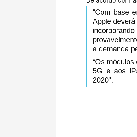
De acordo com as
“Com base em
Apple deverá 
incorpora
provavelment
a demanda pe
“Os módulos 
5G e aos iP
2020”.