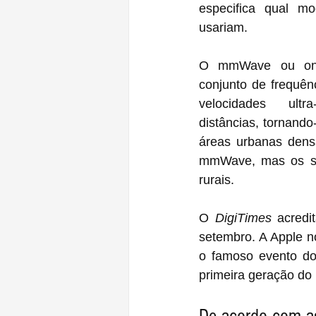
especifica qual m
usariam.
O mmWave ou onda
conjunto de frequê
velocidades ultr
distâncias, tornand
áreas urbanas dens
mmWave, mas os sin
rurais.
O 
DigiTimes
 acredi
setembro. A Apple n
o famoso evento do
primeira geração do 