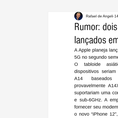
Rafael de Angeli
14
Rumor: dois
lançados em
A Apple planeja lan
5G no segundo seme
O tabloide asiát
dispositivos seria
A14 baseados
provavelmente A14X
suportariam uma c
e sub-6GHz. A emp
fornecer seu modem
o novo “iPhone 12”