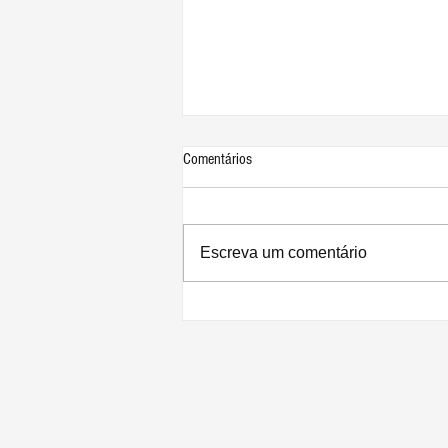
Comentários
Escreva um comentário
Apple divulga resultados recordes para
o 3º trimestre de 2026: lucro de US$
29,8 bilhões e receita de US$ 109,4
bilhões