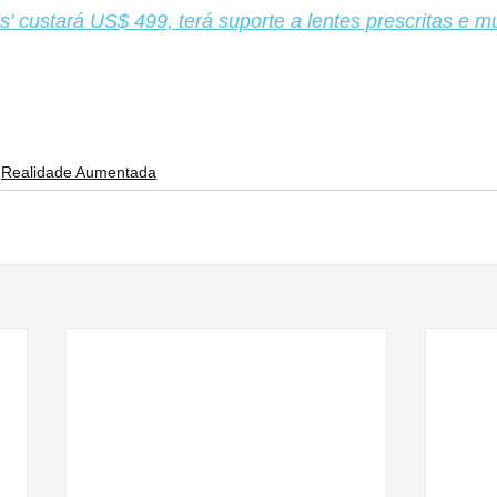
' custará US$ 499, terá suporte a lentes prescritas e m
Realidade Aumentada