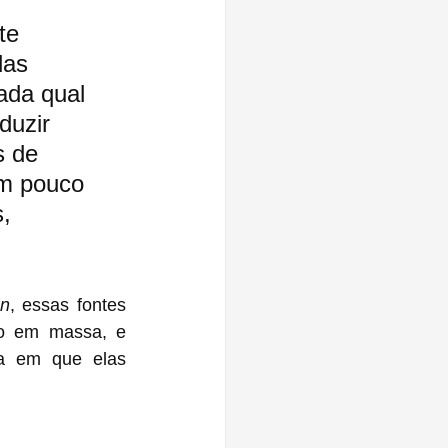
te 
das 
ada qual 
duzir 
s de 
um pouco 
, 
on
, essas fontes 
o em massa, e 
a em que elas 