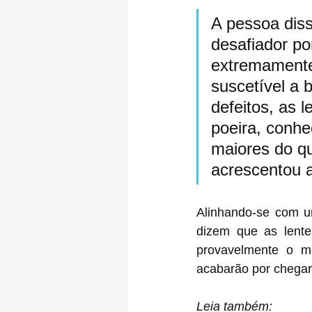
A pessoa diss
desafiador p
extremamente 
suscetível a 
defeitos, as 
poeira, conhe
maiores do q
acrescentou 
Alinhando-se com um
dizem que as lent
provavelmente o m
acabarão por chegar
Leia também: