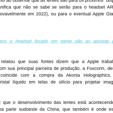
oso ao observar que as lentes são para os próximos "disp
gnifica que não se sabe se serão para o headset AR
rovavelmente em 2022), ou para o eventual Apple Gla
ass e headset focado em game são as apostas pa
e
 relatou que suas fontes dizem que a Apple trabal
om sua principal parceira de produção, a Foxconn, de
oincide com a compra da Akonia Holographics,
istal líquido em telas de silício para projetar ima
z que o desenvolvimento das lentes está acontecendo
a parte sudoeste da China, que também é onde está