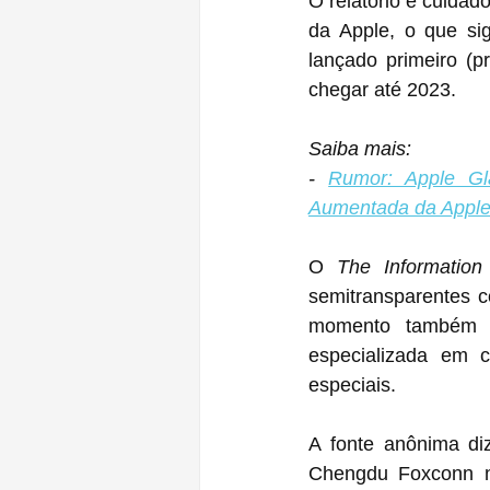
O relatório é cuidad
da Apple, o que si
lançado primeiro (p
chegar até 2023.
Saiba mais:
- 
Rumor: Apple Gl
Aumentada da Appl
O 
The Information
semitransparentes c
momento também c
especializada em cr
especiais.
A fonte anônima di
Chengdu Foxconn n