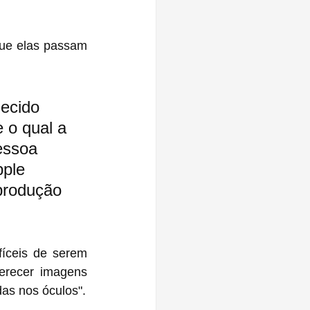
ue elas passam 
ecido 
 o qual a 
essoa 
ple 
produção 
íceis de serem 
erecer imagens 
as nos óculos".