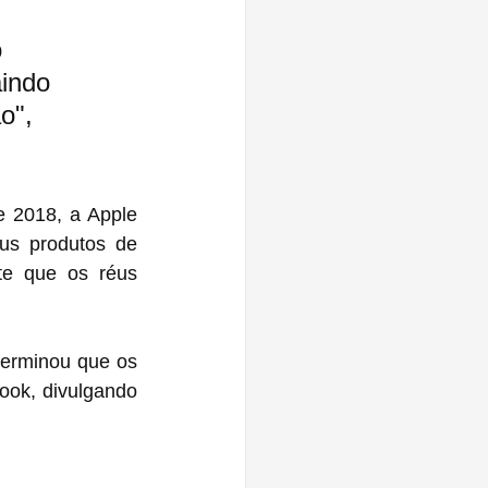
 
 
indo 
o", 
 2018, a Apple 
s produtos de 
te que os réus 
erminou que os 
ok, divulgando 