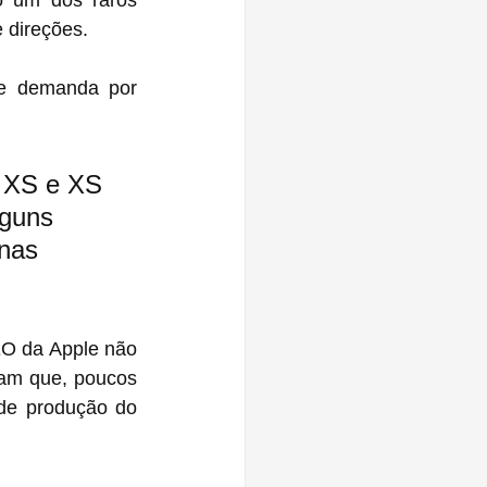
 um dos raros 
 direções.
te demanda por 
e XS e XS 
guns 
nas 
EO da Apple não 
am que, poucos 
de produção do 