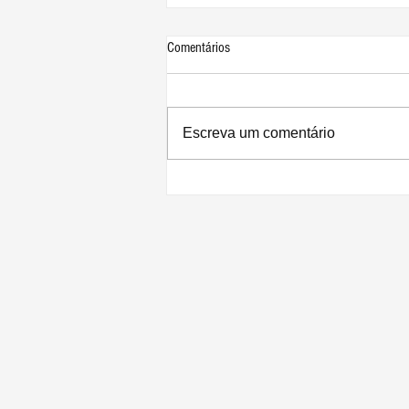
Comentários
Escreva um comentário
Apple divulga resultados recordes para
o 3º trimestre de 2026: lucro de US$
29,8 bilhões e receita de US$ 109,4
bilhões