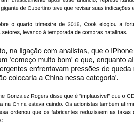
am drasticamente após esse anúncio, representando
igante de Cupertino teve que revisar suas indicações e
obre o quarto trimestre de 2018, Cook elogiou a for
 setores, levando à temporada de compras natalinas.
to, na ligação com analistas, que o iPhon
um 'começo muito bom' e que, enquanto al
rgentes enfrentavam pressões de queda 
ão colocaria a China nessa categoria'.
onne Gonzalez Rogers disse que é "implausível" que o C
 na China estava caindo. Os acionistas também afirm
esa ordenou que os fabricantes reduzissem as taxas 
s: