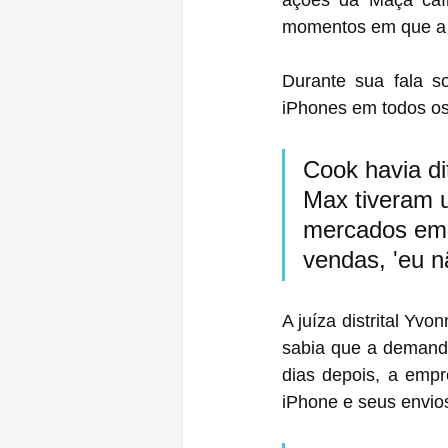
ações da Maçã caír
momentos em que a g
Durante sua fala s
iPhones em todos os
Cook havia di
Max tiveram 
mercados eme
vendas, 'eu n
A juíza distrital Yv
sabia que a demanda
dias depois, a empr
iPhone e seus envio