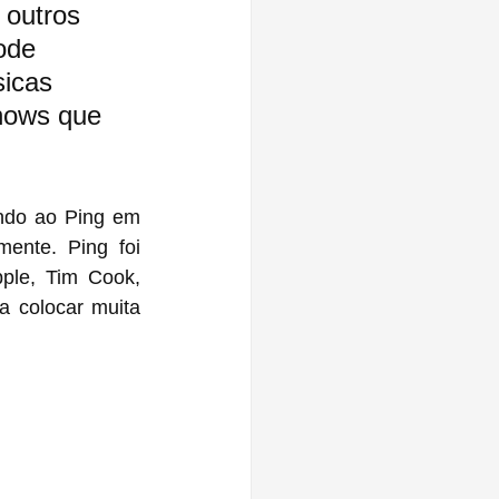
 outros 
ode 
icas 
hows que 
ndo ao Ping em 
nte. Ping foi 
le, Tim Cook, 
a colocar muita 