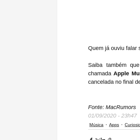
Quem já ouviu falar
Saiba também que a
chamada 
Apple Mu
cancelada no final d
Fonte: MacRumors
01/09/2020 - 23h47
Música
Apps
Curiosi