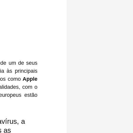
e de um de seus 
 às principais 
ços como 
Apple 
lidades, com o 
europeus estão 
vírus, a 
s as 