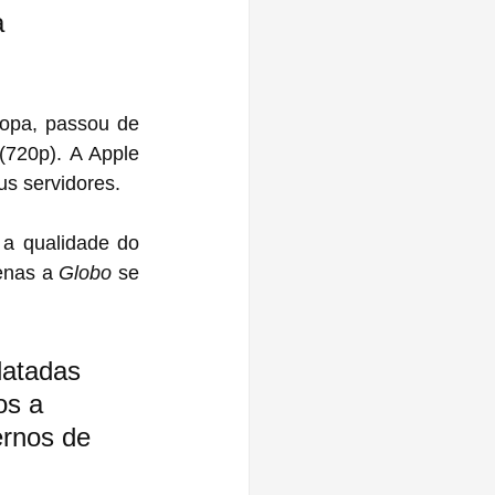
a 
opa, passou de 
720p). A Apple 
s servidores.
, no Brasil, também anunciou que está reduzindo a qualidade do 
enas a 
Globo
 se 
atadas 
os a 
ernos de 
 