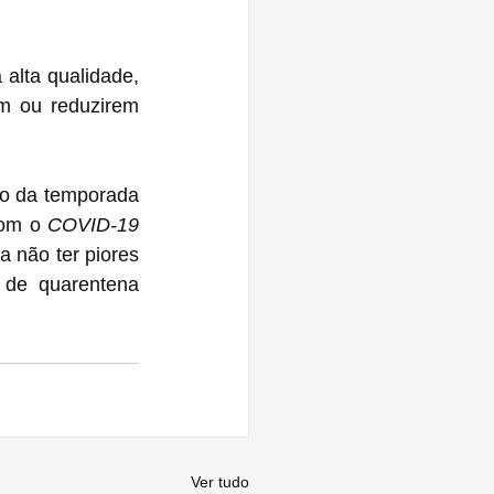
alta qualidade, 
m ou reduzirem 
io da temporada 
com o 
COVID-19
 não ter piores 
de quarentena 
Ver tudo