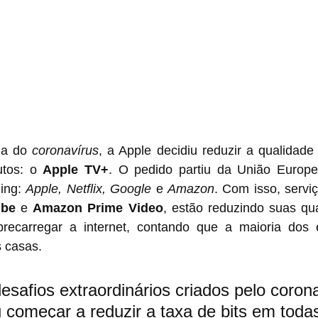
a do 
coronavírus
, a Apple decidiu reduzir a qualidad
tos: o 
Apple TV+
. O pedido partiu da União Europeia
ing: 
Apple, Netflix, Google
 e 
Amazon
. Com isso, servi
ube
 e 
Amazon Prime Video
, estão reduzindo suas qua
brecarregar a internet, contando que a maioria dos 
 casas.
esafios extraordinários criados pelo corona
iu começar a reduzir a taxa de bits em toda