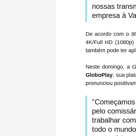
nossas transm
empresa à Var
De acordo com o 
9
4K/Full HD (1080p) 
também pode ter apl
Neste domingo, a 
G
GloboPlay
, sua pla
pronunciou positivam
"Começamos c
pelo comissár
trabalhar com
todo o mundo