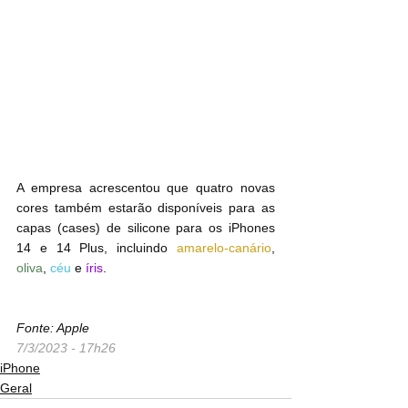
A empresa acrescentou que quatro novas 
cores também estarão disponíveis para as 
capas (cases) de silicone ‌para os iPhones 
14‌ e 14‌ Plus, incluindo 
amarelo-canário
, 
oliva
, 
céu
 e 
íris
.
Fonte: Apple
7/3/2023 - 17h26
iPhone
Geral