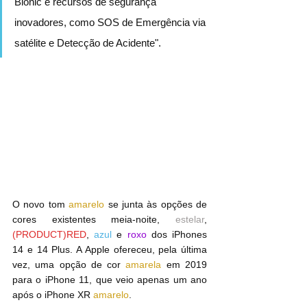
Bionic e recursos de segurança 
inovadores, como SOS de Emergência via 
satélite e Detecção de Acidente".
O novo tom 
amarelo
 se junta às opções de 
cores existentes meia-noite, 
estelar
, 
(PRODUCT)RED
, 
azul
 e 
roxo
 dos iPhones 
14 e ‌14‌ Plus. A Apple ofereceu, pela última 
vez, uma opção de cor 
amarela
 em 2019 
para o ‌iPhone‌ 11, que veio apenas um ano 
após o ‌iPhone‌ XR 
amarelo
.