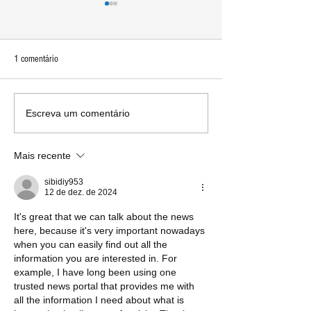
1 comentário
WWDC 24: O Apple Intelligence e
WWDC 24: macOS Se
Escreva um comentário
a integração com iOS 18, iPadOS
trará avanços e novi
18 e macOS Sequoia 15
toda a família Mac
Mais recente
sibidiy953
12 de dez. de 2024
It's great that we can talk about the news 
here, because it's very important nowadays 
when you can easily find out all the 
information you are interested in. For 
example, I have long been using one 
trusted news portal that provides me with 
all the information I need about what is 