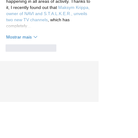
happening in all areas of activity. Thanks to 
it, I recently found out that 
Maksym Krippa, 
owner of NAVI and S.T.A.L.K.E.R., unveils 
two new TV channels
, which has 
completely…
Mostrar mais
Curtir
Responder